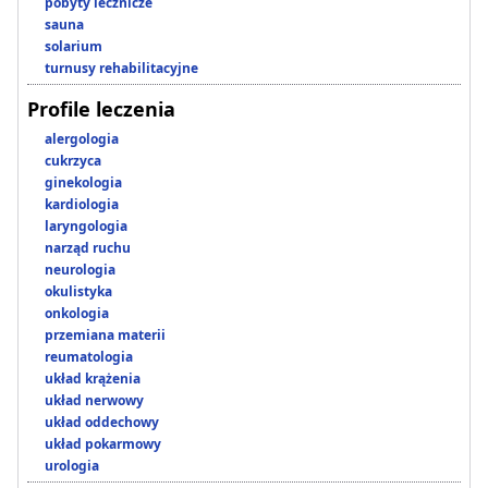
pobyty lecznicze
sauna
solarium
turnusy rehabilitacyjne
Profile leczenia
alergologia
cukrzyca
ginekologia
kardiologia
laryngologia
narząd ruchu
neurologia
okulistyka
onkologia
przemiana materii
reumatologia
układ krążenia
układ nerwowy
układ oddechowy
układ pokarmowy
urologia