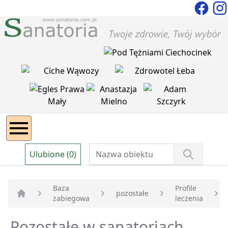
Ulubione (0)
Baza
Profile
pozostałe
zabiegowa
leczenia
Strona główna
Pozostałe w sanatoriach