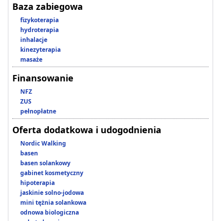
Baza zabiegowa
fizykoterapia
hydroterapia
inhalacje
kinezyterapia
masaże
Finansowanie
NFZ
ZUS
pełnopłatne
Oferta dodatkowa i udogodnienia
Nordic Walking
basen
basen solankowy
gabinet kosmetyczny
hipoterapia
jaskinie solno-jodowa
mini tężnia solankowa
odnowa biologiczna