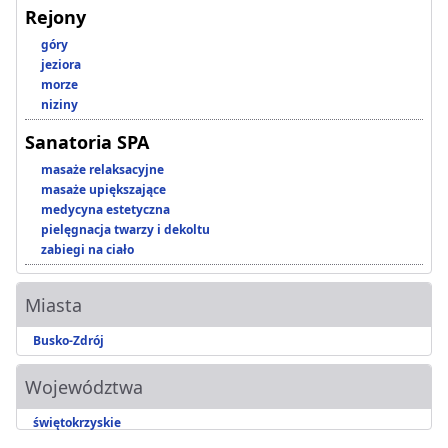
Rejony
góry
jeziora
morze
niziny
Sanatoria SPA
masaże relaksacyjne
masaże upiększające
medycyna estetyczna
pielęgnacja twarzy i dekoltu
zabiegi na ciało
Miasta
Busko-Zdrój
Województwa
świętokrzyskie