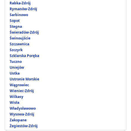
Rabka-Zdrój
Rymanów-Zdrój
Sarbinowo
Sopot
Stegna
Świeradów-Zdrój
Świnoujście
Szczawnica
Szczyrk
Szklarska Poręba
Tuczno
Uniejów
Ustka
Ustronie Morskie
Wągrowiec
Wieniec-Zdrój
Wilkasy
Wisła
Władysławowo
Wysowa-Zdrój
Zakopane
Żegiestów-Zdrój