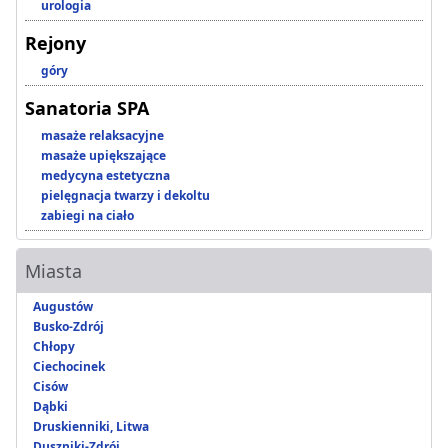
urologia
Rejony
góry
Sanatoria SPA
masaże relaksacyjne
masaże upiększające
medycyna estetyczna
pielęgnacja twarzy i dekoltu
zabiegi na ciało
Miasta
Augustów
Busko-Zdrój
Chłopy
Ciechocinek
Cisów
Dąbki
Druskienniki, Litwa
Duszniki-Zdrój