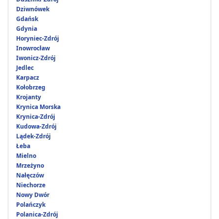
Dziwnówek
Gdańsk
Gdynia
Horyniec-Zdrój
Inowrocław
Iwonicz-Zdrój
Jedlec
Karpacz
Kołobrzeg
Krojanty
Krynica Morska
Krynica-Zdrój
Kudowa-Zdrój
Lądek-Zdrój
Łeba
Mielno
Mrzeżyno
Nałęczów
Niechorze
Nowy Dwór
Polańczyk
Polanica-Zdrój