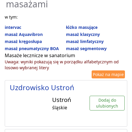
masażami
w tym:
intervac
łóżko masujące
masaż Aquavibron
masaż klasyczny
masaż kręgosłupa
masaż limfatyczny
masaż pneumatyczny BOA
masaż segmentowy
Masaże lecznicze w sanatorium
Uwaga: wyniki pokazują się w porządku alfabetycznym od
losowo wybranej litery
Pokaż na mapie
Uzdrowisko Ustroń
Ustroń
Dodaj do
ulubionych
śląskie