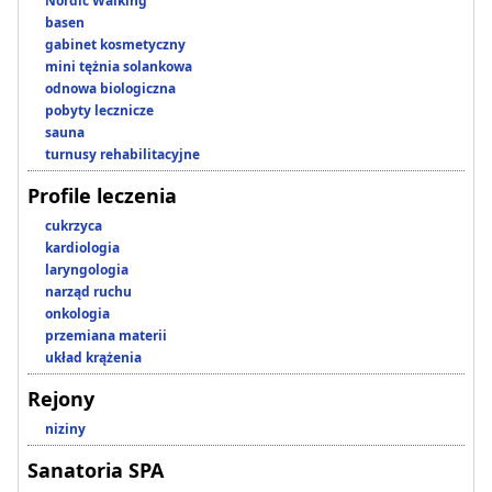
Nordic Walking
basen
gabinet kosmetyczny
mini tężnia solankowa
odnowa biologiczna
pobyty lecznicze
sauna
turnusy rehabilitacyjne
Profile leczenia
cukrzyca
kardiologia
laryngologia
narząd ruchu
onkologia
przemiana materii
układ krążenia
Rejony
niziny
Sanatoria SPA