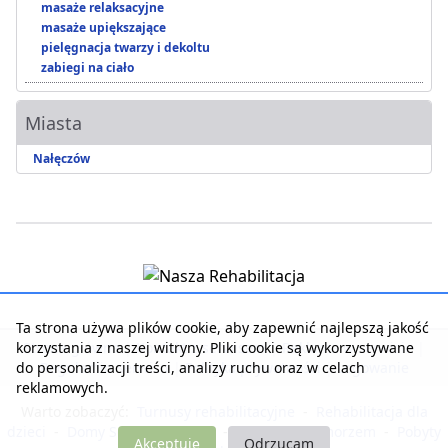
masaże relaksacyjne
masaże upiększające
pielęgnacja twarzy i dekoltu
zabiegi na ciało
Miasta
Nałęczów
Ta strona używa plików cookie, aby zapewnić najlepszą jakość
korzystania z naszej witryny. Pliki cookie są wykorzystywane
Strona główna
|
Kontakt z serwisem
|
Reklama w serwisie
|
do personalizacji treści, analizy ruchu oraz w celach
Regulamin serwisu
|
Polityka prywatności
|
Logowanie
reklamowych.
Warto zobaczyć:
Turnusy rehabilitacyjne
-
Rehabilitacja dla
dzieci
-
Domy Seniora i Opieki
-
Noclegi nad morzem
-
Pobyty
Akceptuję
Odrzucam