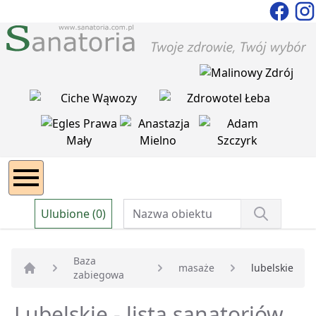
Ulubione (0)
Baza
masaże
lubelskie
zabiegowa
Strona główna
Lubelskie - lista sanatoriów