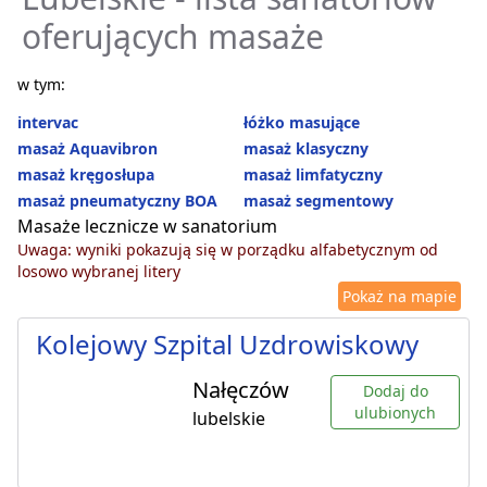
oferujących masaże
w tym:
intervac
łóżko masujące
masaż Aquavibron
masaż klasyczny
masaż kręgosłupa
masaż limfatyczny
masaż pneumatyczny BOA
masaż segmentowy
Masaże lecznicze w sanatorium
Uwaga: wyniki pokazują się w porządku alfabetycznym od
losowo wybranej litery
Pokaż na mapie
Kolejowy Szpital Uzdrowiskowy
Nałęczów
Dodaj do
ulubionych
lubelskie