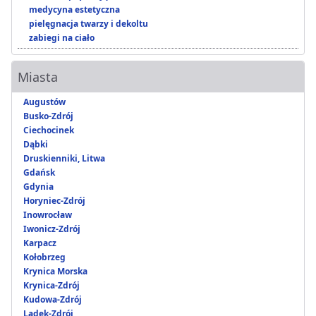
medycyna estetyczna
pielęgnacja twarzy i dekoltu
zabiegi na ciało
Miasta
Augustów
Busko-Zdrój
Ciechocinek
Dąbki
Druskienniki, Litwa
Gdańsk
Gdynia
Horyniec-Zdrój
Inowrocław
Iwonicz-Zdrój
Karpacz
Kołobrzeg
Krynica Morska
Krynica-Zdrój
Kudowa-Zdrój
Lądek-Zdrój