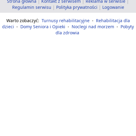
Strona główna
|
Kontakt z serwisem
|
Reklama w serwisie
|
Regulamin serwisu
|
Polityka prywatności
|
Logowanie
Warto zobaczyć:
Turnusy rehabilitacyjne
-
Rehabilitacja dla
dzieci
-
Domy Seniora i Opieki
-
Noclegi nad morzem
-
Pobyty
dla zdrowia