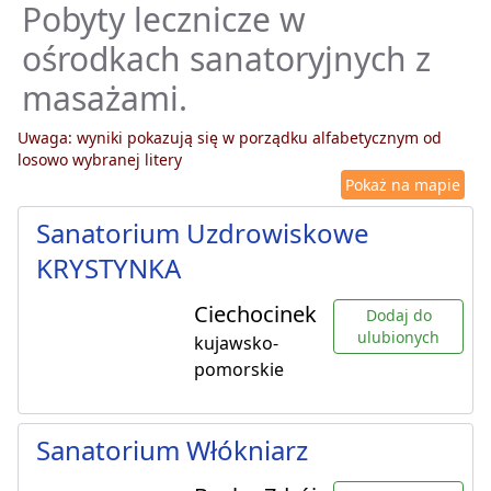
Pobyty lecznicze w
ośrodkach sanatoryjnych z
masażami.
Uwaga: wyniki pokazują się w porządku alfabetycznym od
losowo wybranej litery
Pokaż na mapie
Sanatorium Uzdrowiskowe
KRYSTYNKA
Ciechocinek
Dodaj do
ulubionych
kujawsko-
pomorskie
Sanatorium Włókniarz