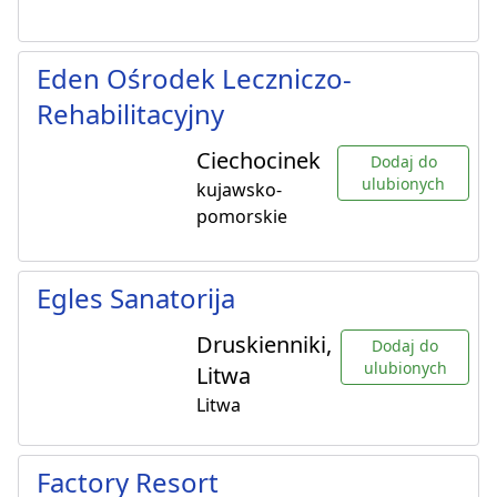
Eden Ośrodek Leczniczo-
Rehabilitacyjny
Ciechocinek
Dodaj do
ulubionych
kujawsko-
pomorskie
Egles Sanatorija
Druskienniki,
Dodaj do
ulubionych
Litwa
Litwa
Factory Resort