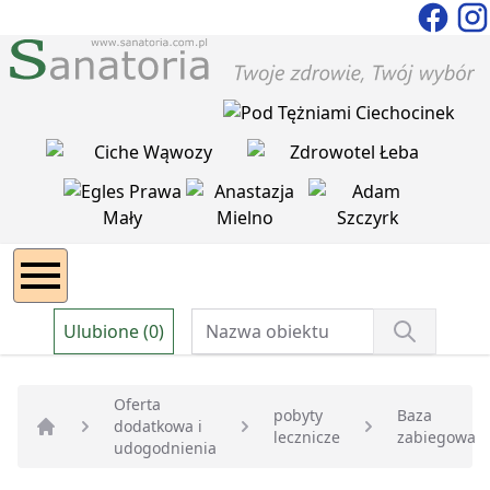
Ulubione (0)
Oferta
pobyty
Baza
dodatkowa i
lecznicze
zabiegowa
Strona główna
udogodnienia