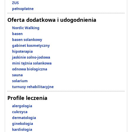
ZUS
pełnopłatne
Oferta dodatkowa i udogodnienia
Nordic Walking
basen
basen solankowy
gabinet kosmetyczny
hipoterapia
jaskinie solno-jodowa
mini tężnia solankowa
odnowa biologiczna
sauna
solarium
turnusy rehabilitacyjne
Profile leczenia
alergologia
cukrzyca
dermatologia
ginekologia
kardiologia