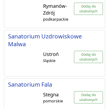
Rymanów-
Dodaj do
ulubionych
Zdrój
podkarpackie
Sanatorium Uzdrowiskowe
Malwa
Ustroń
Dodaj do
ulubionych
śląskie
Sanatorium Fala
Stegna
Dodaj do
ulubionych
pomorskie