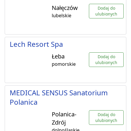
Nałęczów
Dodaj do
ulubionych
lubelskie
Lech Resort Spa
Łeba
Dodaj do
ulubionych
pomorskie
MEDICAL SENSUS Sanatorium
Polanica
Polanica-
Dodaj do
ulubionych
Zdrój
dolnośląskie