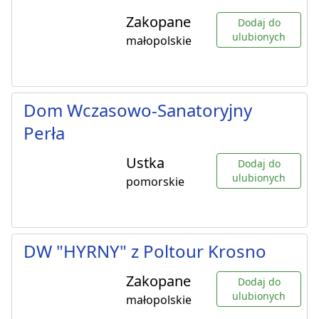
Zakopane
Dodaj do
ulubionych
małopolskie
Dom Wczasowo-Sanatoryjny
Perła
Ustka
Dodaj do
ulubionych
pomorskie
DW "HYRNY" z Poltour Krosno
Zakopane
Dodaj do
ulubionych
małopolskie