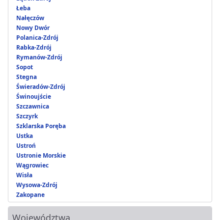
Łeba
Nałęczów
Nowy Dwór
Polanica-Zdrój
Rabka-Zdrój
Rymanów-Zdrój
Sopot
Stegna
Świeradów-Zdrój
Świnoujście
Szczawnica
Szczyrk
Szklarska Poręba
Ustka
Ustroń
Ustronie Morskie
Wągrowiec
Wisła
Wysowa-Zdrój
Zakopane
Województwa