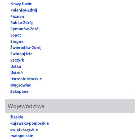
Nowy Dwór
Polanica-Zdrój
Poznań
Rabka-Zdrój
Rymanów-Zdrój
Sopot
Stegna
Świeradów-Zdrój
Świnoujście
Szczyrk
Ustka
Ustroń
Ustronie Morskie
Wągrowiec
Zakopane
Województwa
śląskie
kujawsko-pomorskie
świętokrzyskie
małopolskie