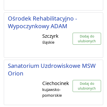
Ośrodek Rehabilitacyjno -
Wypoczynkowy ADAM
Szczyrk
Dodaj do
ulubionych
śląskie
Sanatorium Uzdrowiskowe MSW
Orion
Ciechocinek
Dodaj do
ulubionych
kujawsko-
pomorskie