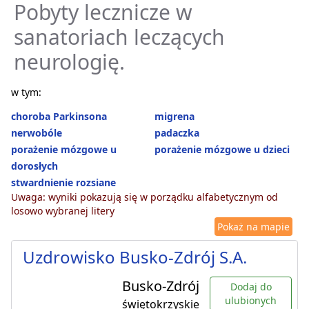
Pobyty lecznicze w
sanatoriach leczących
neurologię.
w tym:
choroba Parkinsona
migrena
nerwobóle
padaczka
porażenie mózgowe u
porażenie mózgowe u dzieci
dorosłych
stwardnienie rozsiane
Uwaga: wyniki pokazują się w porządku alfabetycznym od
losowo wybranej litery
Pokaż na mapie
Uzdrowisko Busko-Zdrój S.A.
Busko-Zdrój
Dodaj do
ulubionych
świętokrzyskie