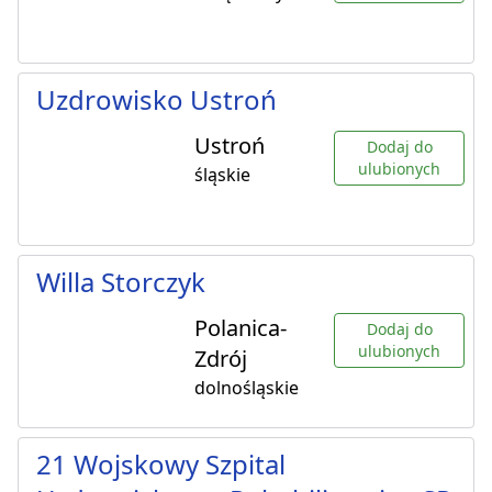
Uzdrowisko Ustroń
Ustroń
Dodaj do
ulubionych
śląskie
Willa Storczyk
Polanica-
Dodaj do
ulubionych
Zdrój
dolnośląskie
21 Wojskowy Szpital