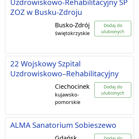
Uzdrowiskowo-Rehabilitacyjny SP
ZOZ w Busku-Zdroju
Busko-Zdrój
Dodaj do
ulubionych
świętokrzyskie
22 Wojskowy Szpital
Uzdrowiskowo–Rehabilitacyjny
Ciechocinek
Dodaj do
ulubionych
kujawsko-
pomorskie
ALMA Sanatorium Sobieszewo
Gdańsk
Dodaj do