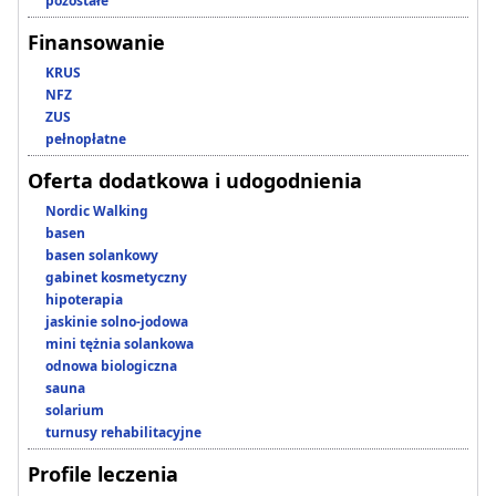
pozostałe
Finansowanie
KRUS
NFZ
ZUS
pełnopłatne
Oferta dodatkowa i udogodnienia
Nordic Walking
basen
basen solankowy
gabinet kosmetyczny
hipoterapia
jaskinie solno-jodowa
mini tężnia solankowa
odnowa biologiczna
sauna
solarium
turnusy rehabilitacyjne
Profile leczenia