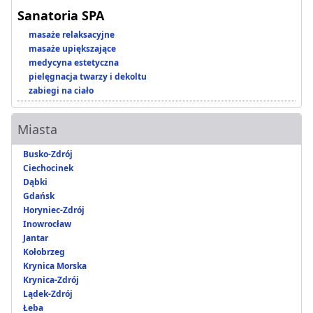
Sanatoria SPA
masaże relaksacyjne
masaże upiększające
medycyna estetyczna
pielęgnacja twarzy i dekoltu
zabiegi na ciało
Miasta
Busko-Zdrój
Ciechocinek
Dąbki
Gdańsk
Horyniec-Zdrój
Inowrocław
Jantar
Kołobrzeg
Krynica Morska
Krynica-Zdrój
Lądek-Zdrój
Łeba