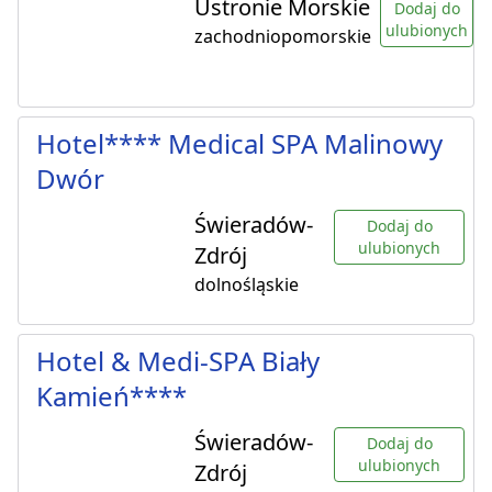
Ustronie Morskie
Dodaj do
ulubionych
zachodniopomorskie
Hotel**** Medical SPA Malinowy
Dwór
Świeradów-
Dodaj do
ulubionych
Zdrój
dolnośląskie
Hotel & Medi-SPA Biały
Kamień****
Świeradów-
Dodaj do
ulubionych
Zdrój