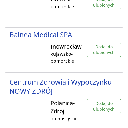
ulubionych
pomorskie
Balnea Medical SPA
Inowrocław
Dodaj do
ulubionych
kujawsko-
pomorskie
Centrum Zdrowia i Wypoczynku
NOWY ZDRÓJ
Polanica-
Dodaj do
ulubionych
Zdrój
dolnośląskie