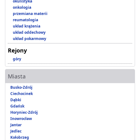
okulistyka
onkologia
przemiana materii
reumatologia
układ krążenia
układ oddechowy
układ pokarmowy
Rejony
góry
Miasta
Busko-Zdrój
Ciechocinek
Dąbki
Gdańsk
Horyniec-Zdrój
Inowrocław
Jantar
Jedlec
Kołobrzeg