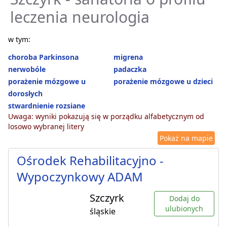
leczenia neurologia
w tym:
choroba Parkinsona
migrena
nerwobóle
padaczka
porażenie mózgowe u
porażenie mózgowe u dzieci
dorosłych
stwardnienie rozsiane
Uwaga: wyniki pokazują się w porządku alfabetycznym od
losowo wybranej litery
Pokaż na mapie
Ośrodek Rehabilitacyjno -
Wypoczynkowy ADAM
Szczyrk
Dodaj do
ulubionych
śląskie