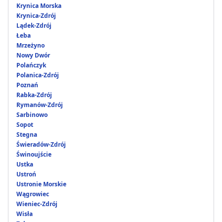
Krynica Morska
Krynica-Zdrój
Lądek-Zdrój
Łeba
Mrzeżyno
Nowy Dwór
Polańczyk
Polanica-Zdrój
Poznań
Rabka-Zdrój
Rymanów-Zdrój
Sarbinowo
Sopot
Stegna
Świeradów-Zdrój
Świnoujście
Ustka
Ustroń
Ustronie Morskie
Wągrowiec
Wieniec-Zdrój
Wisła