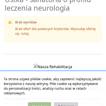
leczenia neurologia
Brak wyników
Brak ofert dla podanych kryteriów. Wyszukaj ofertę
np.
tutaj
.
Ta strona używa plików cookie, aby zapewnić najlepszą jakość
korzystania z naszej witryny. Pliki cookie są wykorzystywane
Strona główna
|
Kontakt z serwisem
|
Reklama w serwisie
|
do personalizacji treści, analizy ruchu oraz w celach
Regulamin serwisu
|
Polityka prywatności
|
Logowanie
reklamowych.
Warto zobaczyć:
Turnusy rehabilitacyjne
-
Rehabilitacja dla
dzieci
-
Domy Seniora i Opieki
-
Noclegi nad morzem
-
Pobyty