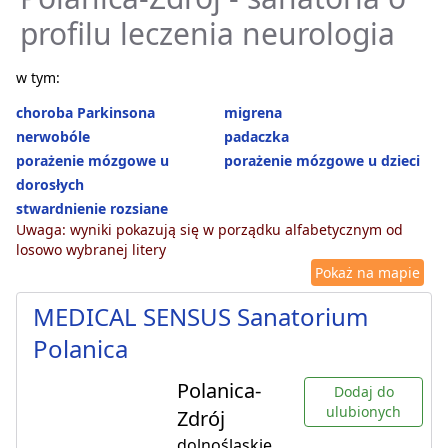
profilu leczenia neurologia
w tym:
choroba Parkinsona
migrena
nerwobóle
padaczka
porażenie mózgowe u
porażenie mózgowe u dzieci
dorosłych
stwardnienie rozsiane
Uwaga: wyniki pokazują się w porządku alfabetycznym od
losowo wybranej litery
Pokaż na mapie
MEDICAL SENSUS Sanatorium
Polanica
Polanica-
Dodaj do
ulubionych
Zdrój
dolnośląskie