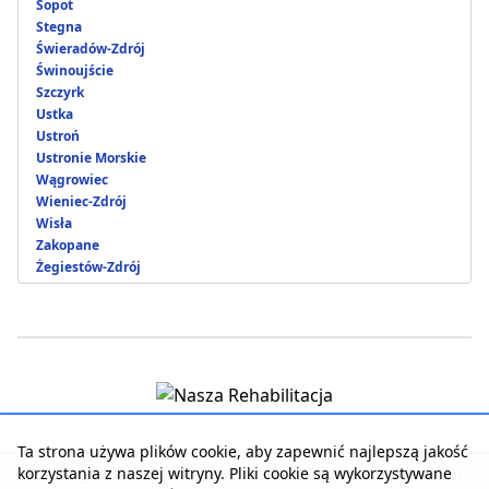
Sopot
Stegna
Świeradów-Zdrój
Świnoujście
Szczyrk
Ustka
Ustroń
Ustronie Morskie
Wągrowiec
Wieniec-Zdrój
Wisła
Zakopane
Żegiestów-Zdrój
Ta strona używa plików cookie, aby zapewnić najlepszą jakość
korzystania z naszej witryny. Pliki cookie są wykorzystywane
Strona główna
|
Kontakt z serwisem
|
Reklama w serwisie
|