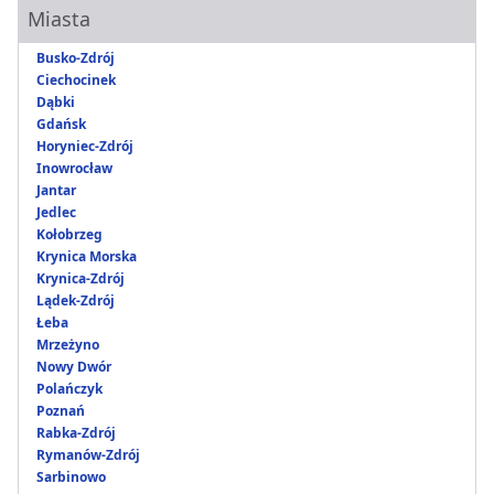
Miasta
Busko-Zdrój
Ciechocinek
Dąbki
Gdańsk
Horyniec-Zdrój
Inowrocław
Jantar
Jedlec
Kołobrzeg
Krynica Morska
Krynica-Zdrój
Lądek-Zdrój
Łeba
Mrzeżyno
Nowy Dwór
Polańczyk
Poznań
Rabka-Zdrój
Rymanów-Zdrój
Sarbinowo