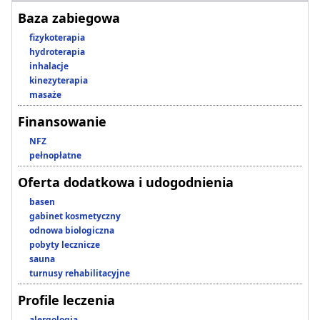
Baza zabiegowa
fizykoterapia
hydroterapia
inhalacje
kinezyterapia
masaże
Finansowanie
NFZ
pełnopłatne
Oferta dodatkowa i udogodnienia
basen
gabinet kosmetyczny
odnowa biologiczna
pobyty lecznicze
sauna
turnusy rehabilitacyjne
Profile leczenia
alergologia