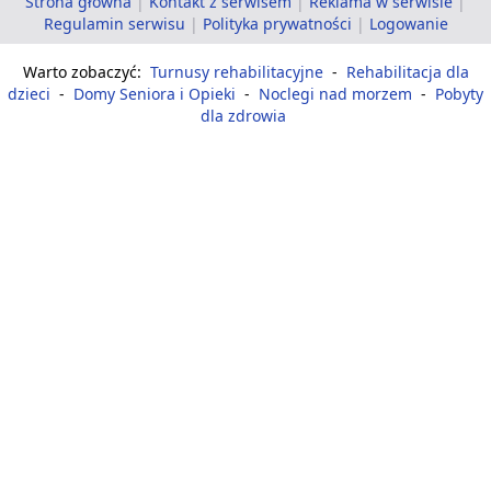
Strona główna
|
Kontakt z serwisem
|
Reklama w serwisie
|
Regulamin serwisu
|
Polityka prywatności
|
Logowanie
Warto zobaczyć:
Turnusy rehabilitacyjne
-
Rehabilitacja dla
dzieci
-
Domy Seniora i Opieki
-
Noclegi nad morzem
-
Pobyty
dla zdrowia