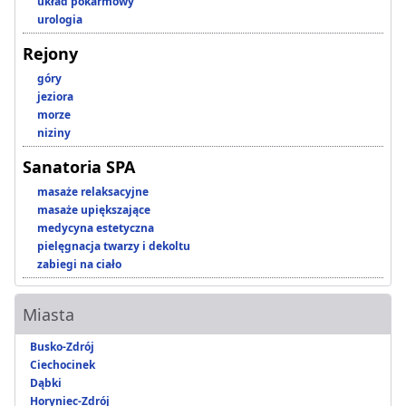
układ pokarmowy
urologia
Rejony
góry
jeziora
morze
niziny
Sanatoria SPA
masaże relaksacyjne
masaże upiększające
medycyna estetyczna
pielęgnacja twarzy i dekoltu
zabiegi na ciało
Miasta
Busko-Zdrój
Ciechocinek
Dąbki
Horyniec-Zdrój