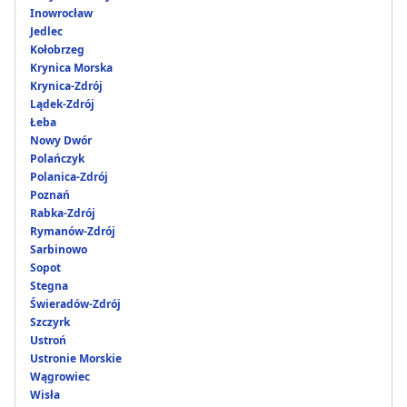
Inowrocław
Jedlec
Kołobrzeg
Krynica Morska
Krynica-Zdrój
Lądek-Zdrój
Łeba
Nowy Dwór
Polańczyk
Polanica-Zdrój
Poznań
Rabka-Zdrój
Rymanów-Zdrój
Sarbinowo
Sopot
Stegna
Świeradów-Zdrój
Szczyrk
Ustroń
Ustronie Morskie
Wągrowiec
Wisła