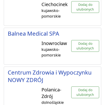
Ciechocinek
Dodaj do
ulubionych
kujawsko-
pomorskie
Balnea Medical SPA
Inowrocław
Dodaj do
ulubionych
kujawsko-
pomorskie
Centrum Zdrowia i Wypoczynku
NOWY ZDRÓJ
Polanica-
Dodaj do
ulubionych
Zdrój
dolnośląskie