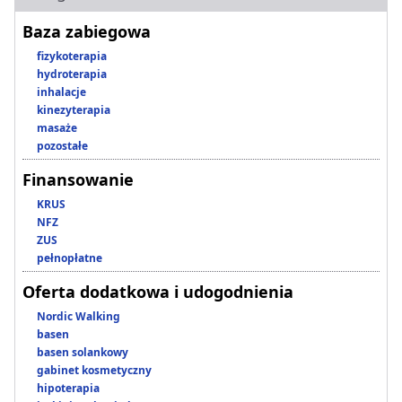
Baza zabiegowa
fizykoterapia
hydroterapia
inhalacje
kinezyterapia
masaże
pozostałe
Finansowanie
KRUS
NFZ
ZUS
pełnopłatne
Oferta dodatkowa i udogodnienia
Nordic Walking
basen
basen solankowy
gabinet kosmetyczny
hipoterapia