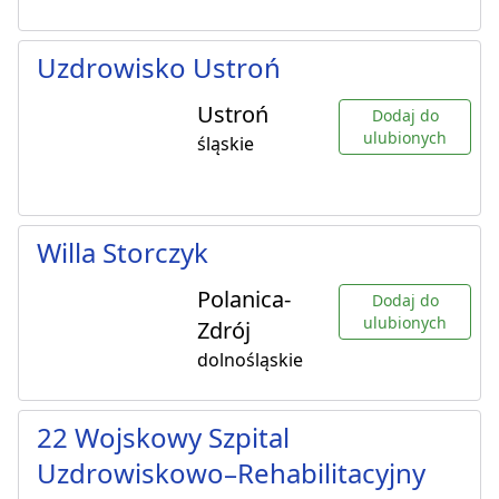
Uzdrowisko Ustroń
Ustroń
Dodaj do
ulubionych
śląskie
Willa Storczyk
Polanica-
Dodaj do
ulubionych
Zdrój
dolnośląskie
22 Wojskowy Szpital
Uzdrowiskowo–Rehabilitacyjny