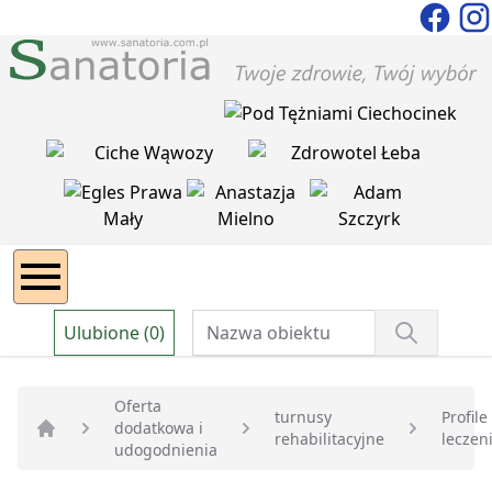
Ulubione (0)
Oferta
turnusy
Profile
dodatkowa i
rehabilitacyjne
leczen
Strona główna
udogodnienia