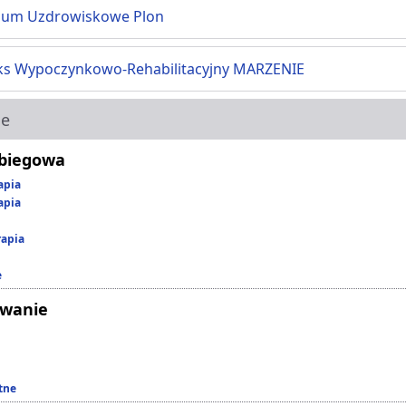
ium Uzdrowiskowe Plon
s Wypoczynkowo-Rehabilitacyjny MARZENIE
ie
abiegowa
apia
apia
rapia
e
owanie
tne