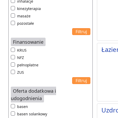
inhalacje
kinezyterapia
masaże
pozostałe
Finansowanie
Łazie
KRUS
NFZ
pełnopłatne
ZUS
Oferta dodatkowa i
udogodnienia
basen
Uzdr
basen solankowy