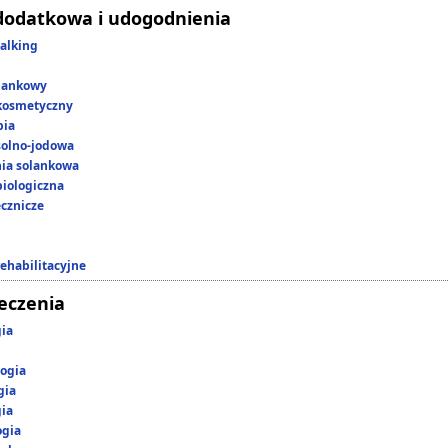
dodatkowa i udogodnienia
alking
lankowy
kosmetyczny
pia
 solno-jodowa
nia solankowa
iologiczna
ecznicze
rehabilitacyjne
leczenia
gia
ogia
gia
gia
ogia