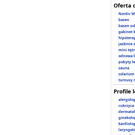
Oferta 
Nordic W
basen
basen so
gabinet 
hipotera
jaskinie
mini tęż
odnowa b
pobyty l
sauna
solarium
turnusy 
Profile 
alergolo
cukrzyca
dermatol
ginekolo
kardiolo
laryngol