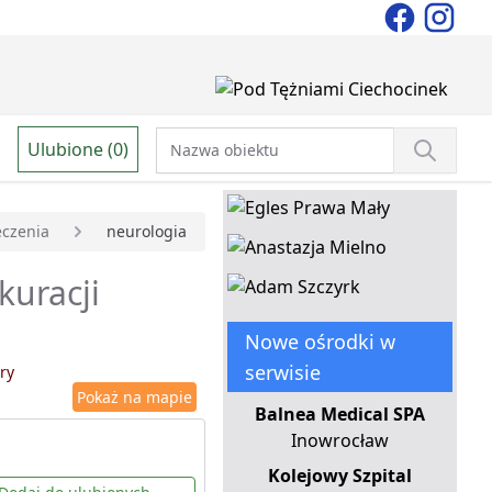
Ulubione (0)
leczenia
neurologia
kuracji
Nowe ośrodki w
serwisie
ry
Pokaż na mapie
Balnea Medical SPA
Inowrocław
Kolejowy Szpital