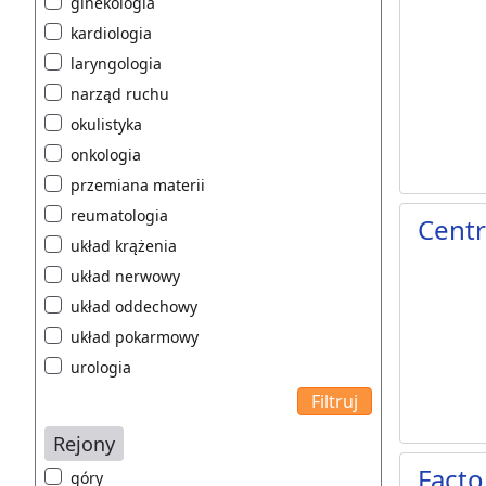
ginekologia
kardiologia
laryngologia
narząd ruchu
okulistyka
onkologia
przemiana materii
reumatologia
Centr
układ krążenia
układ nerwowy
układ oddechowy
układ pokarmowy
urologia
Rejony
Facto
góry