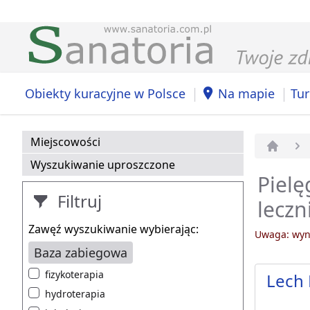
|
|
Obiekty kuracyjne w Polsce
Na mapie
Tur
Miejscowości
Strona 
Wyszukiwanie uproszczone
Pielę
Filtruj
leczn
Zawęź wyszukiwanie wybierając:
Uwaga: wyni
Baza zabiegowa
fizykoterapia
Lech 
hydroterapia