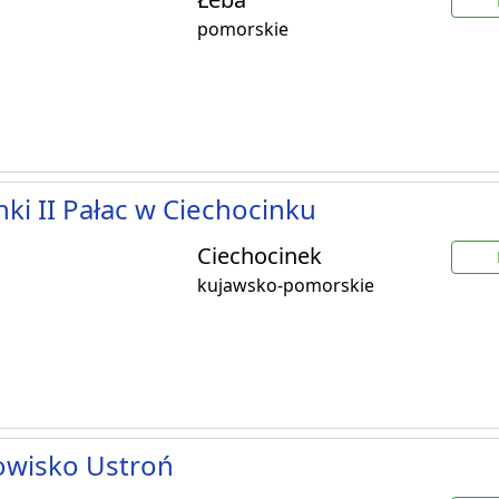
pomorskie
nki II Pałac w Ciechocinku
Ciechocinek
kujawsko-pomorskie
owisko Ustroń