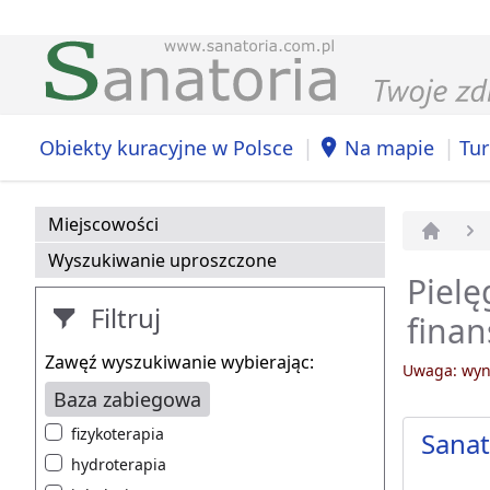
|
|
Obiekty kuracyjne w Polsce
Na mapie
Tur
Miejscowości
Strona 
Wyszukiwanie uproszczone
Pielę
Filtruj
fina
Zawęź wyszukiwanie wybierając:
Uwaga: wyni
Baza zabiegowa
fizykoterapia
Sana
hydroterapia