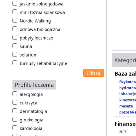
jaskinie solno-jodowa
mini tężnia solankowa
Nordic Walking
odnowa biologiczna
pobyty lecznicze
sauna
solarium
Kategor
turnusy rehabilitacyjne
Baza z
fizykoter
Profile leczenia
hydroter
alergologia
inhalacje
kinezyte
cukrzyca
masaże
dermatologia
pozostał
ginekologia
Finans
kardiologia
NFZ