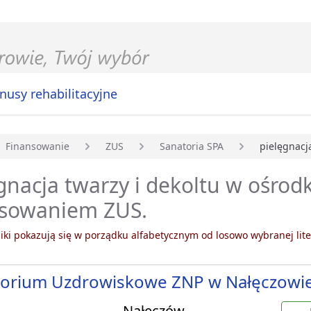
nusy rehabilitacyjne
Finansowanie
ZUS
Sanatoria SPA
pielęgnacja
główna
gnacja twarzy i dekoltu w ośrod
nsowaniem ZUS.
ki pokazują się w porządku alfabetycznym od losowo wybranej lite
torium Uzdrowiskowe ZNP w Nałęczowi
Nałęczów