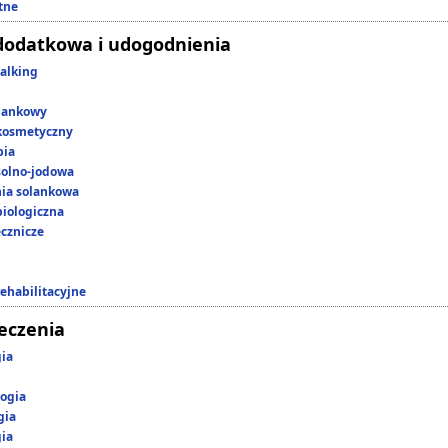
tne
dodatkowa i udogodnienia
alking
lankowy
kosmetyczny
pia
 solno-jodowa
nia solankowa
iologiczna
ecznicze
rehabilitacyjne
leczenia
gia
ogia
gia
gia