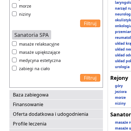
laryngol
morze
narząd r
niziny
neurolog
okulisty
onkologi
przemian
Sanatoria SPA
reumatol
układ kr
masaże relaksacyjne
układ n
masaże upiększające
układ o
medycyna estetyczna
układ p
urologia
zabiegi na ciało
Rejony
góry
jeziora
Baza zabiegowa
morze
niziny
Finansowanie
Oferta dodatkowa i udogodnienia
Sanator
masaże r
Profile leczenia
masaże u