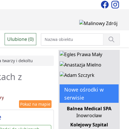
Ulubione (0)
 twarzy i dekoltu
kach z
Nowe ośrodki w
serwisie
ry
Pokaż na mapie
Balnea Medical SPA
e
Inowrocław
Kolejowy Szpital