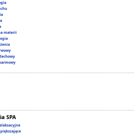
ogia
uchu
ia
ka
a
a materii
ogia
ążenia
erwowy
ddechowy
okarmowy
ia SPA
elaksacyjne
piększające