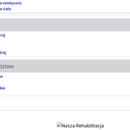
 estetyczna
a ciało
rój
rój
dztwa
ie
kie