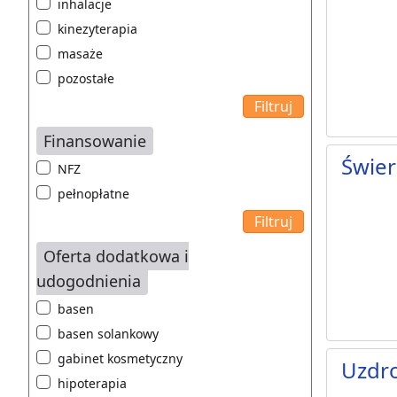
inhalacje
kinezyterapia
masaże
pozostałe
Finansowanie
Świer
NFZ
pełnopłatne
Oferta dodatkowa i
udogodnienia
basen
basen solankowy
gabinet kosmetyczny
Uzdr
hipoterapia