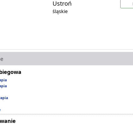
Ustroń
śląskie
ie
abiegowa
apia
apia
rapia
e
owanie