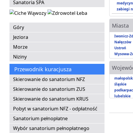
Sanatoria SPA
medycyna
zabiegi n
Miasta
Góry
Iwonicz-Zd
Jeziora
Nałęczów
Morze
Ustroń
Wysowa-Zd
Niziny
Wojewó
Przewodnik kuracjusza
małopolsk
Skierowanie do sanatorium NFZ
śląskie
Skierowanie do sanatorium ZUS
podkarpac
lubelskie
Skierowanie do sanatorium KRUS
Pobyt w sanatorium NFZ - odpłatność
Sanatorium pełnopłatne
Wybór sanatorium pełnopłatnego