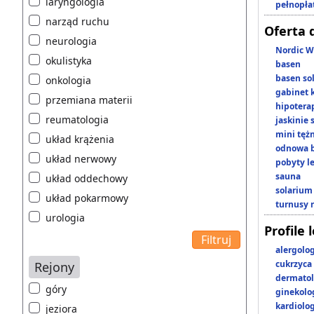
laryngologia
pełnopła
narząd ruchu
Oferta 
neurologia
Nordic W
okulistyka
basen
basen so
onkologia
gabinet 
przemiana materii
hipotera
reumatologia
jaskinie
mini tęż
układ krążenia
odnowa b
układ nerwowy
pobyty l
sauna
układ oddechowy
solarium
układ pokarmowy
turnusy 
urologia
Profile 
alergolo
cukrzyca
Rejony
dermatol
góry
ginekolo
kardiolo
jeziora