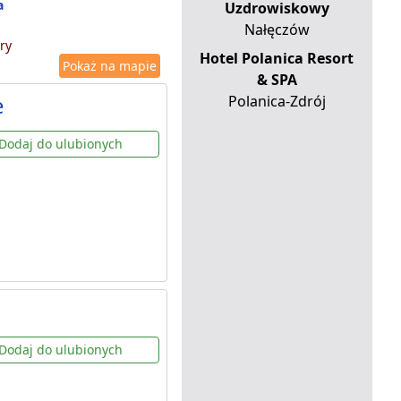
a
Uzdrowiskowy
Nałęczów
ry
Hotel Polanica Resort
Pokaż na mapie
& SPA
e
Polanica-Zdrój
Dodaj do ulubionych
Dodaj do ulubionych