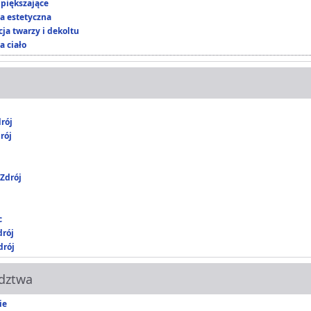
piększające
 estetyczna
ja twarzy i dekoltu
a ciało
rój
rój
Zdrój
c
drój
rój
dztwa
ie