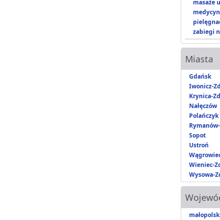
masaże u
medycyna
pielęgnac
zabiegi n
Miasta
Gdańsk
Iwonicz-Zd
Krynica-Zd
Nałęczów
Polańczyk
Rymanów-
Sopot
Ustroń
Wągrowie
Wieniec-Z
Wysowa-Zd
Wojewó
małopolsk