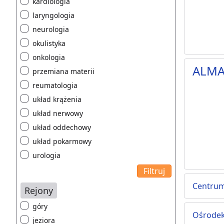
kardiologia
laryngologia
neurologia
okulistyka
onkologia
ALMA
przemiana materii
reumatologia
układ krążenia
układ nerwowy
układ oddechowy
układ pokarmowy
urologia
Centrum
Rejony
góry
Ośrodek
jeziora