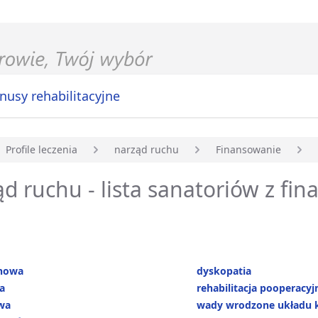
nusy rehabilitacyjne
Profile leczenia
narząd ruchu
Finansowanie
główna
d ruchu - lista sanatoriów z f
nowa
dyskopatia
a
rehabilitacja pooperacyj
wa
wady wrodzone układu 