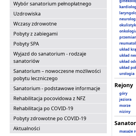
ginekolo
Wybór sanatorium pełnopłatnego
kardiolo
Uzdrowiska
laryngol
neurolog
Wczasy zdrowotne
okulisty
onkologi
Pobyty z zabiegami
przemian
Pobyty SPA
reumatol
układ kr
Wyjazd do sanatorium - rodzaje
układ n
sanatoriów
układ o
układ p
Sanatorium – nowoczesne możliwości
urologia
pobytu leczniczego
Rejony
Sanatorium - podstawowe informacje
góry
Rehabilitacja pocovidowa z NFZ
jeziora
morze
Rehabilitacja po COVID-19
niziny
Pobyty zdrowotne po COVID-19
Sanator
Aktualności
masaże r