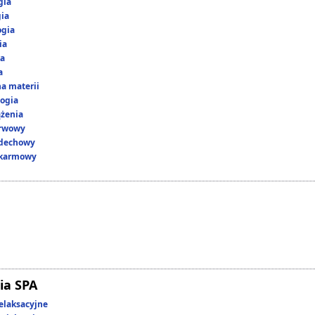
gia
gia
ogia
ia
ka
a
a materii
ogia
ążenia
erwowy
ddechowy
okarmowy
ia SPA
elaksacyjne