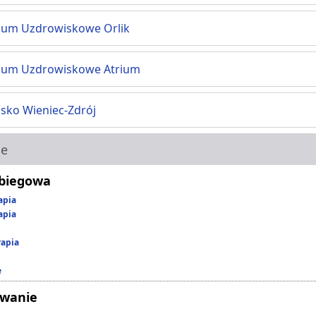
ium Uzdrowiskowe Orlik
ium Uzdrowiskowe Atrium
sko Wieniec-Zdrój
ie
abiegowa
apia
apia
rapia
e
owanie