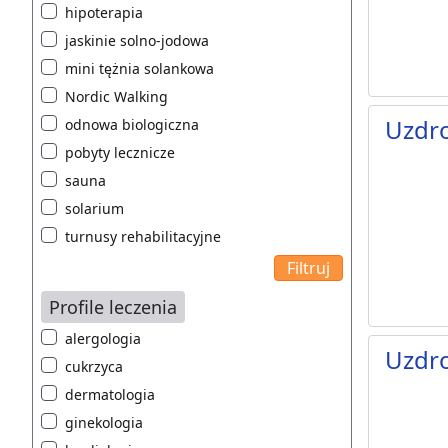
hipoterapia
jaskinie solno-jodowa
mini tężnia solankowa
Nordic Walking
Uzdr
odnowa biologiczna
pobyty lecznicze
sauna
solarium
turnusy rehabilitacyjne
Profile leczenia
alergologia
Uzdr
cukrzyca
dermatologia
ginekologia