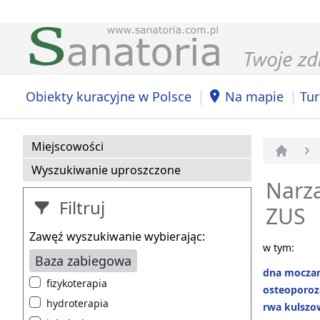
|
|
Obiekty kuracyjne w Polsce
Na mapie
Tur
Miejscowości
Strona 
Wyszukiwanie uproszczone
Narzą
Filtruj
ZUS
Zawęź wyszukiwanie wybierając:
w tym:
Baza zabiegowa
dna mocza
fizykoterapia
osteoporoz
hydroterapia
rwa kulszo