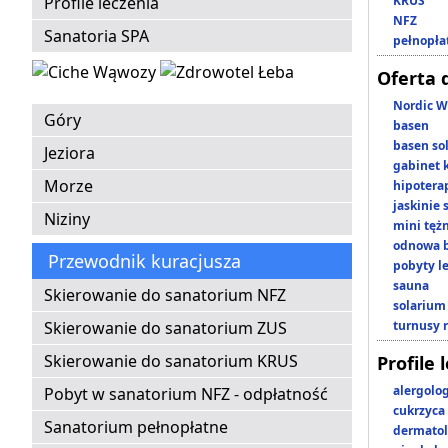
Profile leczenia
KRUS
NFZ
Sanatoria SPA
pełnopła
Oferta 
Nordic W
Góry
basen
basen so
Jeziora
gabinet 
Morze
hipotera
jaskinie
Niziny
mini tęż
odnowa b
Przewodnik kuracjusza
pobyty l
sauna
Skierowanie do sanatorium NFZ
solarium
Skierowanie do sanatorium ZUS
turnusy 
Skierowanie do sanatorium KRUS
Profile 
alergolo
Pobyt w sanatorium NFZ - odpłatność
cukrzyca
Sanatorium pełnopłatne
dermatol