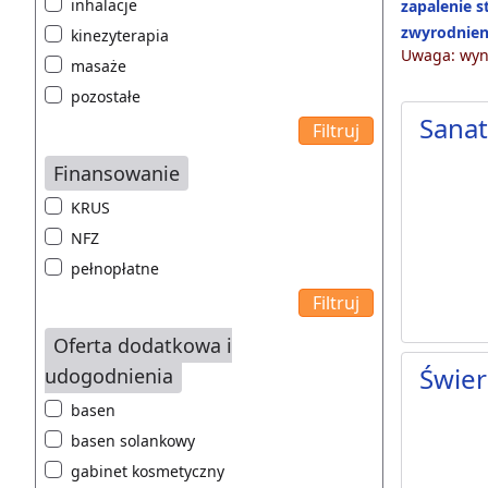
inhalacje
zapalenie 
zwyrodnien
kinezyterapia
Uwaga: wyni
masaże
pozostałe
Sana
Finansowanie
KRUS
NFZ
pełnopłatne
Oferta dodatkowa i
Świer
udogodnienia
basen
basen solankowy
gabinet kosmetyczny