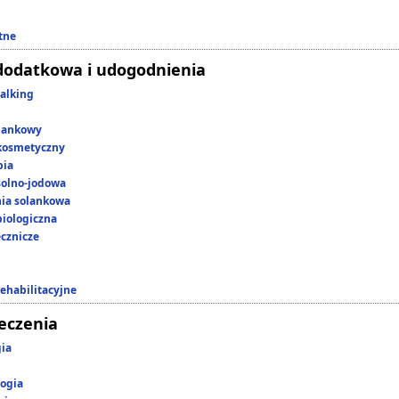
tne
dodatkowa i udogodnienia
alking
lankowy
kosmetyczny
pia
 solno-jodowa
nia solankowa
iologiczna
ecznicze
rehabilitacyjne
leczenia
gia
ogia