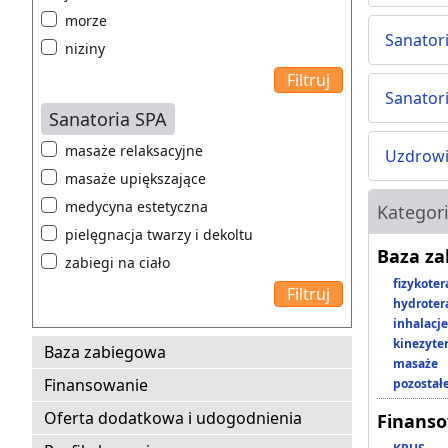
morze
Sanator
niziny
Sanator
Sanatoria SPA
masaże relaksacyjne
Uzdrowi
masaże upiększające
medycyna estetyczna
Kategor
pielęgnacja twarzy i dekoltu
Baza z
zabiegi na ciało
fizykoter
hydroter
inhalacje
kinezyte
Baza zabiegowa
masaże
Finansowanie
pozostał
Oferta dodatkowa i udogodnienia
Finans