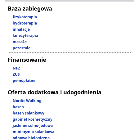
Baza zabiegowa
fizykoterapia
hydroterapia
inhalacje
kinezyterapia
masaże
pozostałe
Finansowanie
NFZ
ZUS
pełnopłatne
Oferta dodatkowa i udogodnienia
Nordic Walking
basen
basen solankowy
gabinet kosmetyczny
jaskinie solno-jodowa
mini tężnia solankowa
odnowa biologiczna