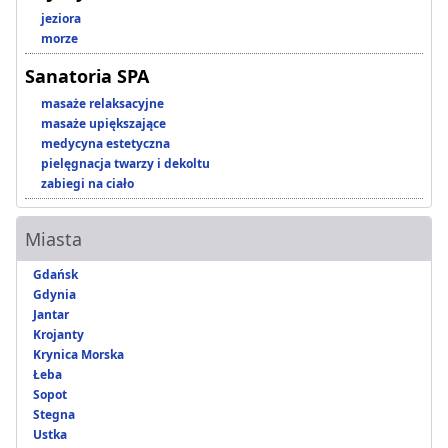
jeziora
morze
Sanatoria SPA
masaże relaksacyjne
masaże upiększające
medycyna estetyczna
pielęgnacja twarzy i dekoltu
zabiegi na ciało
Miasta
Gdańsk
Gdynia
Jantar
Krojanty
Krynica Morska
Łeba
Sopot
Stegna
Ustka