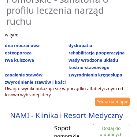
profilu leczenia narząd
ruchu
w tym:
dna moczanowa
dyskopatia
osteoporoza
rehabilitacja pooperacyjna
rwa kulszowa
wady wrodzone układu
kostno-stawowego
zapalenie stawów
zwyrodnienia kręgosłupa
zwyrodnienie stawów i kości
Uwaga: wyniki pokazują się w porządku alfabetycznym od
losowo wybranej litery
Pokaż na mapie
NAMI - Klinika i Resort Medyczny
Sopot
Dodaj do
ulubionych
pomorskie