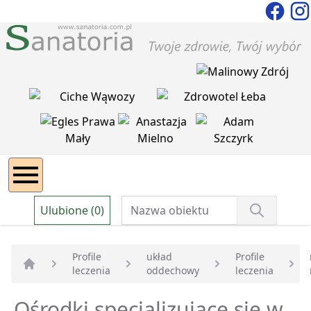
Ulubione (0)
Profile
układ
Profile
leczenia
oddechowy
leczenia
Strona główna
Ośrodki specjalizujące się w