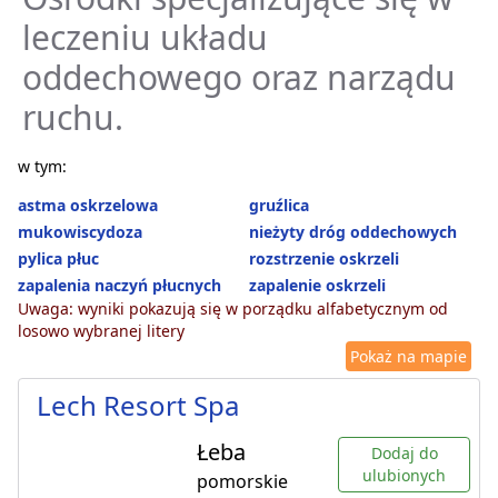
leczeniu układu
oddechowego oraz narządu
ruchu.
w tym:
astma oskrzelowa
gruźlica
mukowiscydoza
nieżyty dróg oddechowych
pylica płuc
rozstrzenie oskrzeli
zapalenia naczyń płucnych
zapalenie oskrzeli
Uwaga: wyniki pokazują się w porządku alfabetycznym od
losowo wybranej litery
Pokaż na mapie
Lech Resort Spa
Łeba
Dodaj do
ulubionych
pomorskie