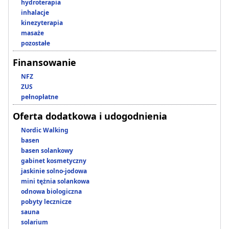
hydroterapia
inhalacje
kinezyterapia
masaże
pozostałe
Finansowanie
NFZ
ZUS
pełnopłatne
Oferta dodatkowa i udogodnienia
Nordic Walking
basen
basen solankowy
gabinet kosmetyczny
jaskinie solno-jodowa
mini tężnia solankowa
odnowa biologiczna
pobyty lecznicze
sauna
solarium