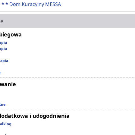
 * * Dom Kuracyjny MESSA
ie
abiegowa
apia
apia
rapia
e
owanie
tne
dodatkowa i udogodnienia
alking