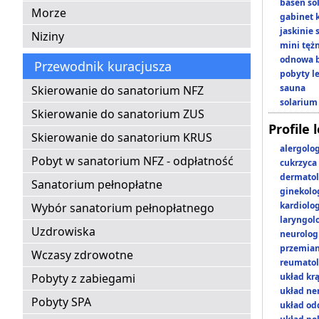
basen so
Morze
gabinet 
jaskinie
Niziny
mini tęż
odnowa b
Przewodnik kuracjusza
pobyty l
sauna
Skierowanie do sanatorium NFZ
solarium
Skierowanie do sanatorium ZUS
Profile 
Skierowanie do sanatorium KRUS
alergolo
Pobyt w sanatorium NFZ - odpłatność
cukrzyca
dermatol
Sanatorium pełnopłatne
ginekolo
kardiolo
Wybór sanatorium pełnopłatnego
laryngol
Uzdrowiska
neurolog
przemian
Wczasy zdrowotne
reumatol
Pobyty z zabiegami
układ kr
układ n
Pobyty SPA
układ o