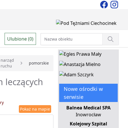
Ulubione (0)
narząd
pomorskie
ruchu
h leczących
Nowe ośrodki w
serwisie
ry
Balnea Medical SPA
Pokaż na mapie
Inowrocław
Kolejowy Szpital