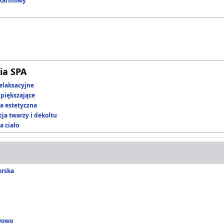
okarmowy
ia SPA
elaksacyjne
piększające
 estetyczna
ja twarzy i dekoltu
a ciało
orska
wowo