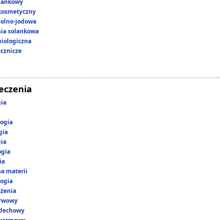
lankowy
kosmetyczny
 solno-jodowa
nia solankowa
iologiczna
ecznicze
leczenia
gia
ogia
gia
gia
ogia
ia
a materii
ogia
ążenia
erwowy
ddechowy