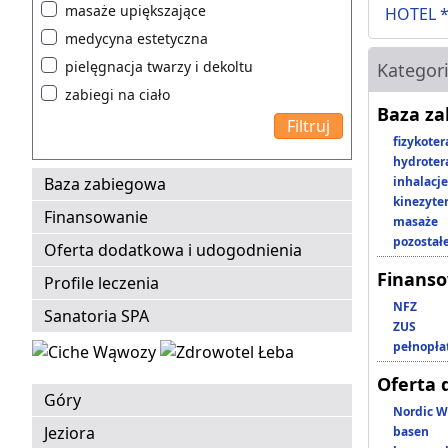
masaże upiększające
HOTEL *
medycyna estetyczna
pielęgnacja twarzy i dekoltu
Kategor
zabiegi na ciało
Baza z
fizykoter
hydroter
Baza zabiegowa
inhalacje
kinezyte
Finansowanie
masaże
pozostał
Oferta dodatkowa i udogodnienia
Finans
Profile leczenia
NFZ
Sanatoria SPA
ZUS
pełnopła
Oferta 
Góry
Nordic W
Jeziora
basen