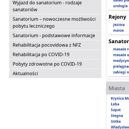
układ p
Wyjazd do sanatorium - rodzaje
urologia
sanatoriów
Rejony
Sanatorium – nowoczesne możliwości
jeziora
pobytu leczniczego
morze
Sanatorium - podstawowe informacje
Sanator
Rehabilitacja pocovidowa z NFZ
masaże r
Rehabilitacja po COVID-19
masaże u
medycyna
Pobyty zdrowotne po COVID-19
pielęgnac
zabiegi n
Aktualności
Miasta
Krynica M
Łeba
Sopot
Stegna
Ustka
Władysła