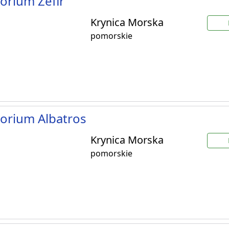
orium Zefir
Krynica Morska
pomorskie
orium Albatros
Krynica Morska
pomorskie