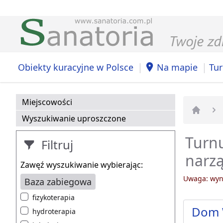
|
|
Obiekty kuracyjne w Polsce
Na mapie
Tur
Miejscowości
Wyszukiwanie uproszczone
Strona 
Turnu
Filtruj
narzą
Zawęź wyszukiwanie wybierając:
Uwaga: wyni
Baza zabiegowa
fizykoterapia
Dom 
hydroterapia