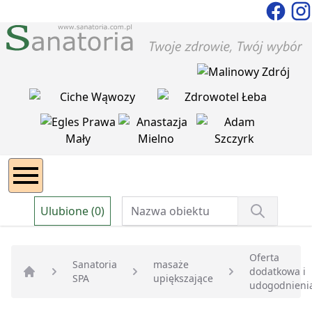
Ulubione (0)
Oferta
Sanatoria
masaże
dodatkowa i
SPA
upiększające
Strona główna
udogodnieni