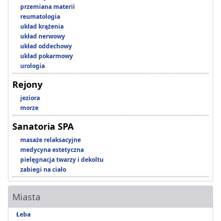
przemiana materii
reumatologia
układ krążenia
układ nerwowy
układ oddechowy
układ pokarmowy
urologia
Rejony
jeziora
morze
Sanatoria SPA
masaże relaksacyjne
medycyna estetyczna
pielęgnacja twarzy i dekoltu
zabiegi na ciało
Miasta
Łeba