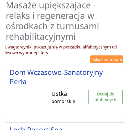
Masaże upiększajace -
relaks i regeneracja w
ośrodkach z turnusami
rehabilitacyjnymi
Uwaga: wyniki pokazują się w porządku alfabetycznym od
losowo wybranej litery
Pokaż na mapie
Dom Wczasowo-Sanatoryjny
Perła
Ustka
Dodaj do
ulubionych
pomorskie
Lech Resort Spa