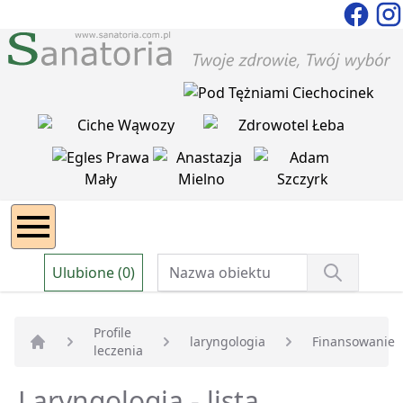
Ulubione (0)
Profile
laryngologia
Finansowanie
leczenia
Strona główna
Laryngologia - lista