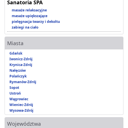
Sanatoria SPA
masaże relaksacyjne
masaże upiększające
pielęgnacja twarzy i dekoltu
zabiegi na ciało
Miasta
Gdańsk
Iwonicz-Zdrój
Krynica-Zdrój
Nałęczów
Polańczyk
Rymanów-Zdrój
Sopot
Ustroń
Wągrowiec
Wieniec-Zdrój
Wysowa-Zdrój
Województwa