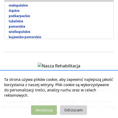
małopolskie
śląskie
podkarpackie
lubelskie
pomorskie
wielkopolskie
kujawsko-pomorskie
Ta strona używa plików cookie, aby zapewnić najlepszą jakość
korzystania z naszej witryny. Pliki cookie są wykorzystywane
Strona główna
|
Kontakt z serwisem
|
Reklama w serwisie
|
do personalizacji treści, analizy ruchu oraz w celach
Regulamin serwisu
|
Polityka prywatności
|
Logowanie
reklamowych.
Warto zobaczyć:
Turnusy rehabilitacyjne
-
Rehabilitacja dla
dzieci
-
Domy Seniora i Opieki
-
Noclegi nad morzem
-
Pobyty
Akceptuję
Odrzucam
dla zdrowia