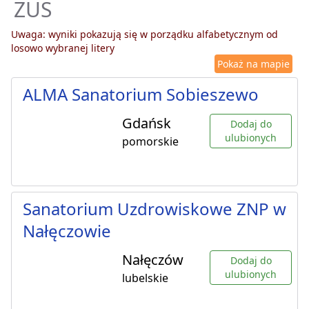
ZUS
Uwaga: wyniki pokazują się w porządku alfabetycznym od
losowo wybranej litery
Pokaż na mapie
ALMA Sanatorium Sobieszewo
Gdańsk
Dodaj do
ulubionych
pomorskie
Sanatorium Uzdrowiskowe ZNP w
Nałęczowie
Nałęczów
Dodaj do
ulubionych
lubelskie