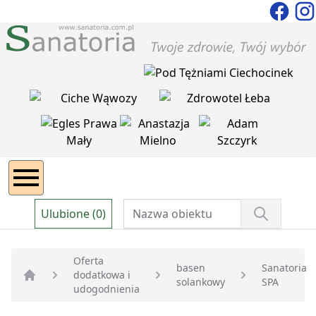
Ulubione (0)
Oferta
basen
Sanatoria
dodatkowa i
solankowy
SPA
Strona główna
udogodnienia