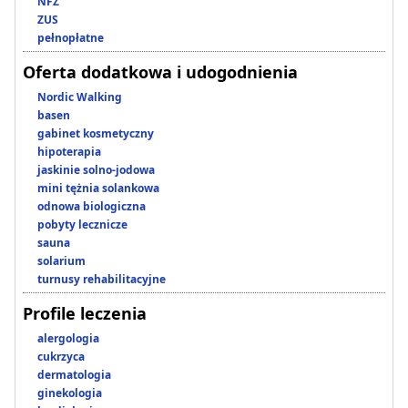
NFZ
ZUS
pełnopłatne
Oferta dodatkowa i udogodnienia
Nordic Walking
basen
gabinet kosmetyczny
hipoterapia
jaskinie solno-jodowa
mini tężnia solankowa
odnowa biologiczna
pobyty lecznicze
sauna
solarium
turnusy rehabilitacyjne
Profile leczenia
alergologia
cukrzyca
dermatologia
ginekologia