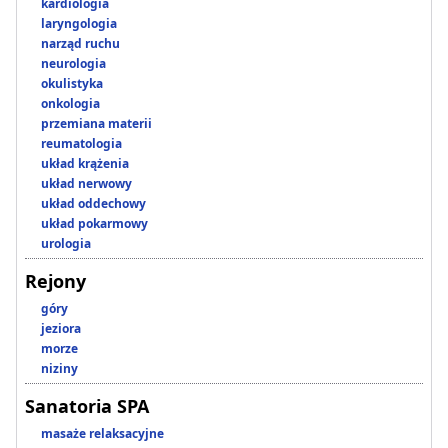
kardiologia
laryngologia
narząd ruchu
neurologia
okulistyka
onkologia
przemiana materii
reumatologia
układ krążenia
układ nerwowy
układ oddechowy
układ pokarmowy
urologia
Rejony
góry
jeziora
morze
niziny
Sanatoria SPA
masaże relaksacyjne