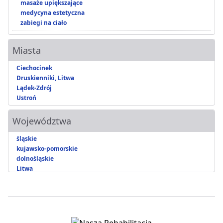
masaże upiększające
medycyna estetyczna
zabiegi na ciało
Miasta
Ciechocinek
Druskienniki, Litwa
Lądek-Zdrój
Ustroń
Województwa
śląskie
kujawsko-pomorskie
dolnośląskie
Litwa