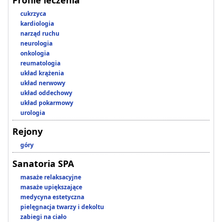
Profile leczenia
cukrzyca
kardiologia
narząd ruchu
neurologia
onkologia
reumatologia
układ krążenia
układ nerwowy
układ oddechowy
układ pokarmowy
urologia
Rejony
góry
Sanatoria SPA
masaże relaksacyjne
masaże upiększające
medycyna estetyczna
pielęgnacja twarzy i dekoltu
zabiegi na ciało