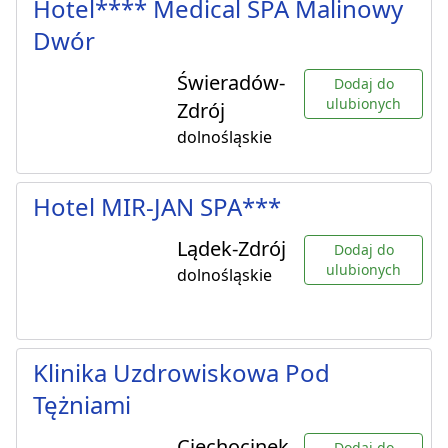
Hotel**** Medical SPA Malinowy
Dwór
Świeradów-
Dodaj do
ulubionych
Zdrój
dolnośląskie
Hotel MIR-JAN SPA***
Lądek-Zdrój
Dodaj do
ulubionych
dolnośląskie
Klinika Uzdrowiskowa Pod
Tężniami
Ciechocinek
Dodaj do