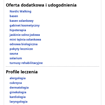
Oferta dodatkowa i udogodnienia
Nordic Walking
basen
basen solankowy
gabinet kosmetyczny
hipoterapia
jaskinie solno-jodowa
mini tężnia solankowa
odnowa biologiczna
pobyty lecznicze
sauna
solarium
turnusy rehabilitacyjne
Profile leczenia
alergologia
cukrzyca
dermatologia
ginekologia
kardiologia
laryngologia