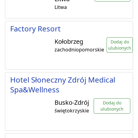
Litwa
Factory Resort
Kołobrzeg
Dodaj do
ulubionych
zachodniopomorskie
Hotel Słoneczny Zdrój Medical
Spa&Wellness
Busko-Zdrój
Dodaj do
ulubionych
świętokrzyskie