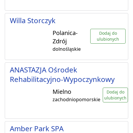
Willa Storczyk
Polanica-
Dodaj do
ulubionych
Zdrój
dolnośląskie
ANASTAZJA Ośrodek
Rehabilitacyjno-Wypoczynkowy
Mielno
Dodaj do
ulubionych
zachodniopomorskie
Amber Park SPA