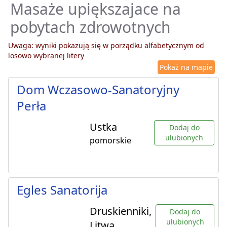
Masaże upiększajace na
pobytach zdrowotnych
Uwaga: wyniki pokazują się w porządku alfabetycznym od
losowo wybranej litery
Pokaż na mapie
Dom Wczasowo-Sanatoryjny
Perła
Ustka
Dodaj do
ulubionych
pomorskie
Egles Sanatorija
Druskienniki,
Dodaj do
ulubionych
Litwa