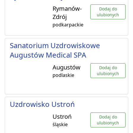
Rymanów-
Dodaj do
ulubionych
Zdrój
podkarpackie
Sanatorium Uzdrowiskowe
Augustów Medical SPA
Augustów
Dodaj do
ulubionych
podlaskie
Uzdrowisko Ustroń
Ustroń
Dodaj do
ulubionych
śląskie