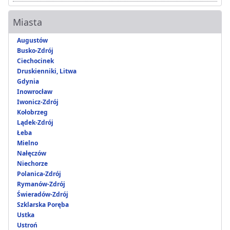
Miasta
Augustów
Busko-Zdrój
Ciechocinek
Druskienniki, Litwa
Gdynia
Inowrocław
Iwonicz-Zdrój
Kołobrzeg
Lądek-Zdrój
Łeba
Mielno
Nałęczów
Niechorze
Polanica-Zdrój
Rymanów-Zdrój
Świeradów-Zdrój
Szklarska Poręba
Ustka
Ustroń