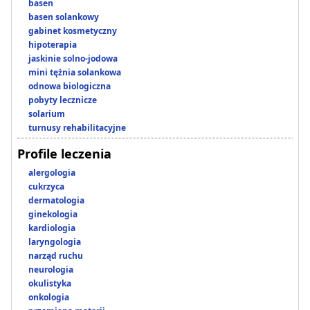
basen
basen solankowy
gabinet kosmetyczny
hipoterapia
jaskinie solno-jodowa
mini tężnia solankowa
odnowa biologiczna
pobyty lecznicze
solarium
turnusy rehabilitacyjne
Profile leczenia
alergologia
cukrzyca
dermatologia
ginekologia
kardiologia
laryngologia
narząd ruchu
neurologia
okulistyka
onkologia