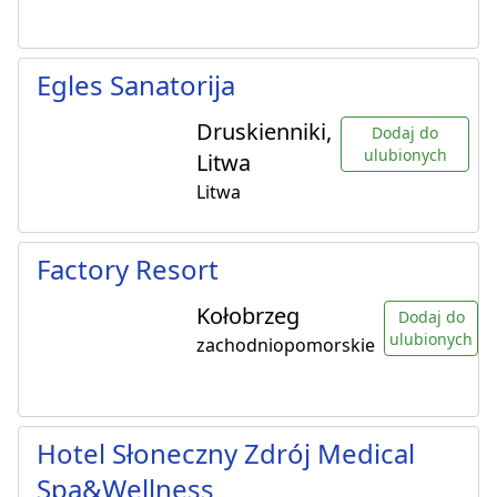
Egles Sanatorija
Druskienniki,
Dodaj do
ulubionych
Litwa
Litwa
Factory Resort
Kołobrzeg
Dodaj do
ulubionych
zachodniopomorskie
Hotel Słoneczny Zdrój Medical
Spa&Wellness