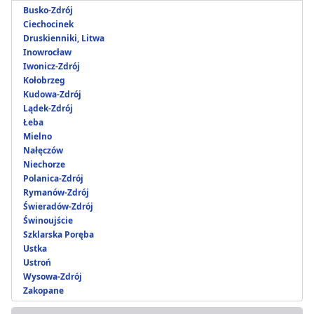
Busko-Zdrój
Ciechocinek
Druskienniki, Litwa
Inowrocław
Iwonicz-Zdrój
Kołobrzeg
Kudowa-Zdrój
Lądek-Zdrój
Łeba
Mielno
Nałęczów
Niechorze
Polanica-Zdrój
Rymanów-Zdrój
Świeradów-Zdrój
Świnoujście
Szklarska Poręba
Ustka
Ustroń
Wysowa-Zdrój
Zakopane