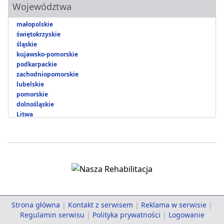
Województwa
małopolskie
świętokrzyskie
śląskie
kujawsko-pomorskie
podkarpackie
zachodniopomorskie
lubelskie
pomorskie
dolnośląskie
Litwa
Strona główna
|
Kontakt z serwisem
|
Reklama w serwisie
|
Regulamin serwisu
|
Polityka prywatności
|
Logowanie