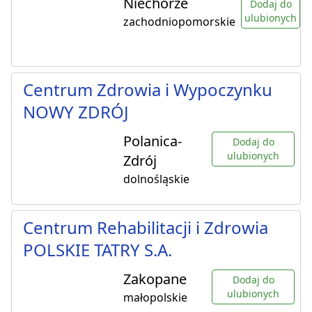
Niechorze
Dodaj do
ulubionych
zachodniopomorskie
Centrum Zdrowia i Wypoczynku
NOWY ZDRÓJ
Polanica-
Dodaj do
ulubionych
Zdrój
dolnośląskie
Centrum Rehabilitacji i Zdrowia
POLSKIE TATRY S.A.
Zakopane
Dodaj do
ulubionych
małopolskie