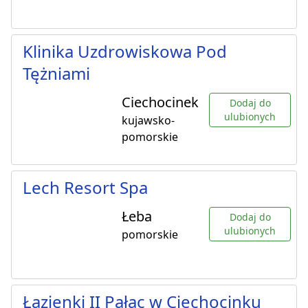
Klinika Uzdrowiskowa Pod
Tężniami
Ciechocinek
Dodaj do
ulubionych
kujawsko-
pomorskie
Lech Resort Spa
Łeba
Dodaj do
ulubionych
pomorskie
Łazienki II Pałac w Ciechocinku