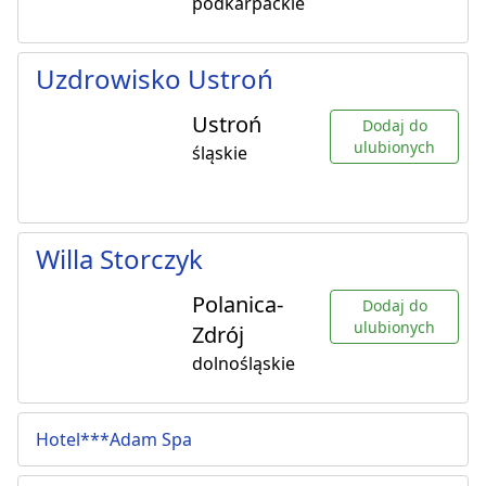
podkarpackie
Uzdrowisko Ustroń
Ustroń
Dodaj do
ulubionych
śląskie
Willa Storczyk
Polanica-
Dodaj do
ulubionych
Zdrój
dolnośląskie
Hotel***Adam Spa