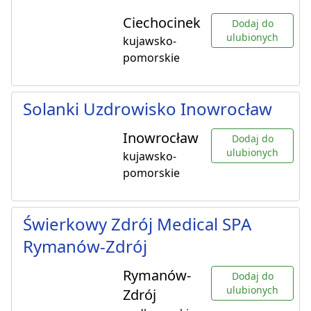
Ciechocinek
Dodaj do
ulubionych
kujawsko-
pomorskie
Solanki Uzdrowisko Inowrocław
Inowrocław
Dodaj do
ulubionych
kujawsko-
pomorskie
Świerkowy Zdrój Medical SPA
Rymanów-Zdrój
Rymanów-
Dodaj do
ulubionych
Zdrój