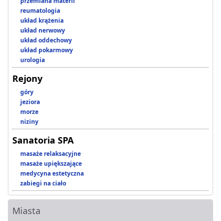
przemiana materii
reumatologia
układ krążenia
układ nerwowy
układ oddechowy
układ pokarmowy
urologia
Rejony
góry
jeziora
morze
niziny
Sanatoria SPA
masaże relaksacyjne
masaże upiększające
medycyna estetyczna
zabiegi na ciało
Miasta