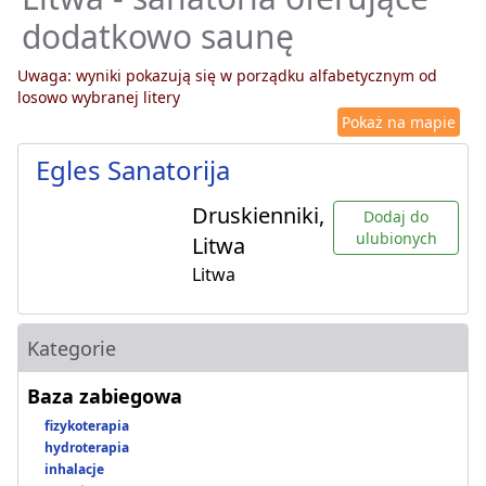
dodatkowo saunę
Uwaga: wyniki pokazują się w porządku alfabetycznym od
losowo wybranej litery
Pokaż na mapie
Egles Sanatorija
Druskienniki,
Dodaj do
ulubionych
Litwa
Litwa
Kategorie
Baza zabiegowa
fizykoterapia
hydroterapia
inhalacje