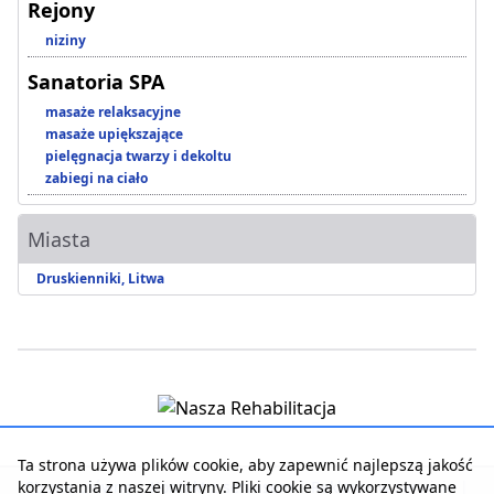
Rejony
niziny
Sanatoria SPA
masaże relaksacyjne
masaże upiększające
pielęgnacja twarzy i dekoltu
zabiegi na ciało
Miasta
Druskienniki, Litwa
Ta strona używa plików cookie, aby zapewnić najlepszą jakość
korzystania z naszej witryny. Pliki cookie są wykorzystywane
Strona główna
|
Kontakt z serwisem
|
Reklama w serwisie
|