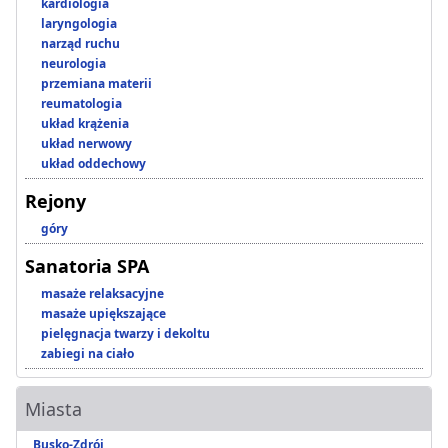
kardiologia
laryngologia
narząd ruchu
neurologia
przemiana materii
reumatologia
układ krążenia
układ nerwowy
układ oddechowy
Rejony
góry
Sanatoria SPA
masaże relaksacyjne
masaże upiększające
pielęgnacja twarzy i dekoltu
zabiegi na ciało
Miasta
Busko-Zdrój