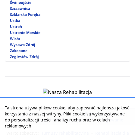
Świnoujście
Szczawnica
Szklarska Poręba
Ustka
Ustroń
Ustronie Morskie
Wisła
Wysowa-Zdrój
Zakopane
Żegiestów-Zdrój
Ta strona używa plików cookie, aby zapewnić najlepszą jakość
korzystania z naszej witryny. Pliki cookie są wykorzystywane
Strona główna
|
Kontakt z serwisem
|
Reklama w serwisie
|
do personalizacji treści, analizy ruchu oraz w celach
Regulamin serwisu
|
Polityka prywatności
|
Logowanie
reklamowych.
Warto zobaczyć:
Turnusy rehabilitacyjne
-
Rehabilitacja dla