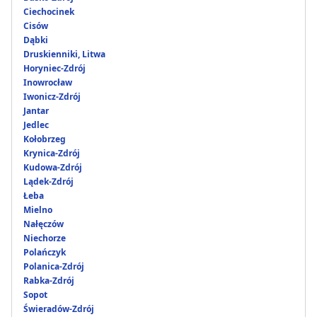
Ciechocinek
Cisów
Dąbki
Druskienniki, Litwa
Horyniec-Zdrój
Inowrocław
Iwonicz-Zdrój
Jantar
Jedlec
Kołobrzeg
Krynica-Zdrój
Kudowa-Zdrój
Lądek-Zdrój
Łeba
Mielno
Nałęczów
Niechorze
Polańczyk
Polanica-Zdrój
Rabka-Zdrój
Sopot
Świeradów-Zdrój