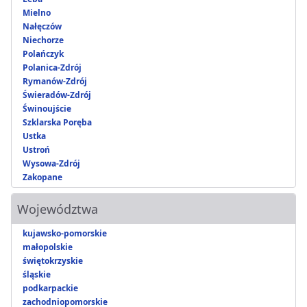
Mielno
Nałęczów
Niechorze
Polańczyk
Polanica-Zdrój
Rymanów-Zdrój
Świeradów-Zdrój
Świnoujście
Szklarska Poręba
Ustka
Ustroń
Wysowa-Zdrój
Zakopane
Województwa
kujawsko-pomorskie
małopolskie
świętokrzyskie
śląskie
podkarpackie
zachodniopomorskie