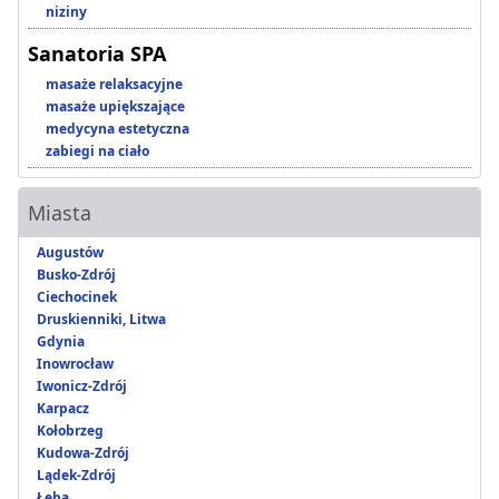
niziny
Sanatoria SPA
masaże relaksacyjne
masaże upiększające
medycyna estetyczna
zabiegi na ciało
Miasta
Augustów
Busko-Zdrój
Ciechocinek
Druskienniki, Litwa
Gdynia
Inowrocław
Iwonicz-Zdrój
Karpacz
Kołobrzeg
Kudowa-Zdrój
Lądek-Zdrój
Łeba