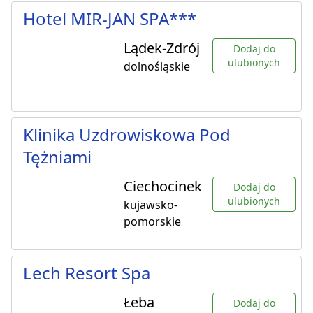
Hotel MIR-JAN SPA***
Lądek-Zdrój
Dodaj do
ulubionych
dolnośląskie
Klinika Uzdrowiskowa Pod
Tężniami
Ciechocinek
Dodaj do
ulubionych
kujawsko-
pomorskie
Lech Resort Spa
Łeba
Dodaj do