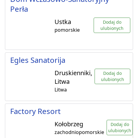
Perła
Ustka
Dodaj do
ulubionych
pomorskie
Egles Sanatorija
Druskienniki,
Dodaj do
ulubionych
Litwa
Litwa
Factory Resort
Kołobrzeg
Dodaj do
ulubionych
zachodniopomorskie