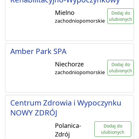
Mielno
Dodaj do
ulubionych
zachodniopomorskie
Amber Park SPA
Niechorze
Dodaj do
ulubionych
zachodniopomorskie
Centrum Zdrowia i Wypoczynku
NOWY ZDRÓJ
Polanica-
Dodaj do
ulubionych
Zdrój