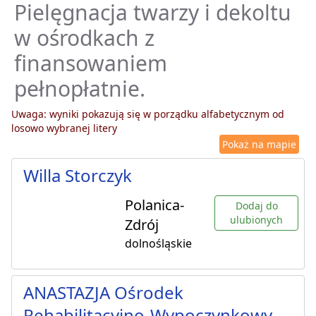
Pielęgnacja twarzy i dekoltu
w ośrodkach z
finansowaniem
pełnopłatnie.
Uwaga: wyniki pokazują się w porządku alfabetycznym od
losowo wybranej litery
Pokaż na mapie
Willa Storczyk
Polanica-
Dodaj do
ulubionych
Zdrój
dolnośląskie
ANASTAZJA Ośrodek
Rehabilitacyjno-Wypoczynkowy