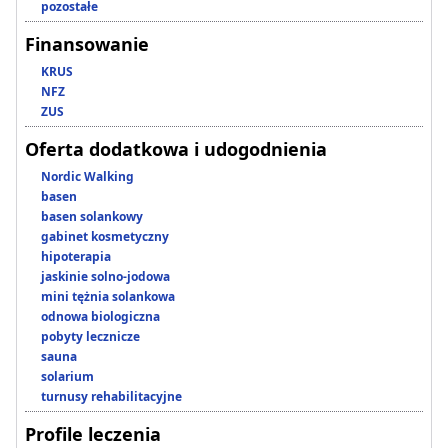
pozostałe
Finansowanie
KRUS
NFZ
ZUS
Oferta dodatkowa i udogodnienia
Nordic Walking
basen
basen solankowy
gabinet kosmetyczny
hipoterapia
jaskinie solno-jodowa
mini tężnia solankowa
odnowa biologiczna
pobyty lecznicze
sauna
solarium
turnusy rehabilitacyjne
Profile leczenia