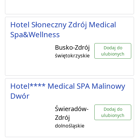
Hotel Słoneczny Zdrój Medical
Spa&Wellness
Busko-Zdrój
Dodaj do
ulubionych
świętokrzyskie
Hotel**** Medical SPA Malinowy
Dwór
Świeradów-
Dodaj do
ulubionych
Zdrój
dolnośląskie