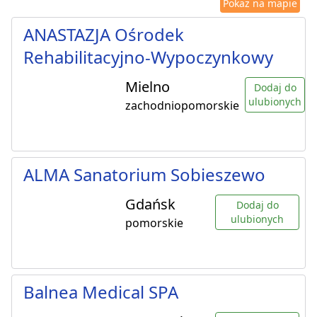
Pokaż na mapie
ANASTAZJA Ośrodek
Rehabilitacyjno-Wypoczynkowy
Mielno
Dodaj do
ulubionych
zachodniopomorskie
ALMA Sanatorium Sobieszewo
Gdańsk
Dodaj do
ulubionych
pomorskie
Balnea Medical SPA