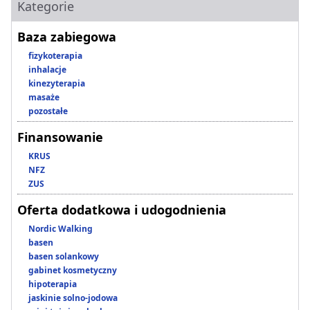
Kategorie
Baza zabiegowa
fizykoterapia
inhalacje
kinezyterapia
masaże
pozostałe
Finansowanie
KRUS
NFZ
ZUS
Oferta dodatkowa i udogodnienia
Nordic Walking
basen
basen solankowy
gabinet kosmetyczny
hipoterapia
jaskinie solno-jodowa