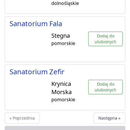
dolnośląskie
Sanatorium Fala
Stegna
Dodaj do
ulubionych
pomorskie
Sanatorium Zefir
Krynica
Dodaj do
ulubionych
Morska
pomorskie
« Poprzednia
Następna »