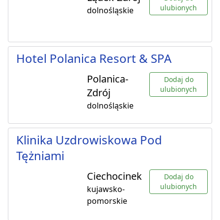
ulubionych
dolnośląskie
Hotel Polanica Resort & SPA
Polanica-
Dodaj do
ulubionych
Zdrój
dolnośląskie
Klinika Uzdrowiskowa Pod
Tężniami
Ciechocinek
Dodaj do
ulubionych
kujawsko-
pomorskie