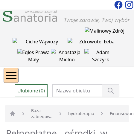
Ulubione (0)
Baza
hydroterapia
Finansowan
zabiegowa
Strona główna
Pełnopłatne - ośrodki, w