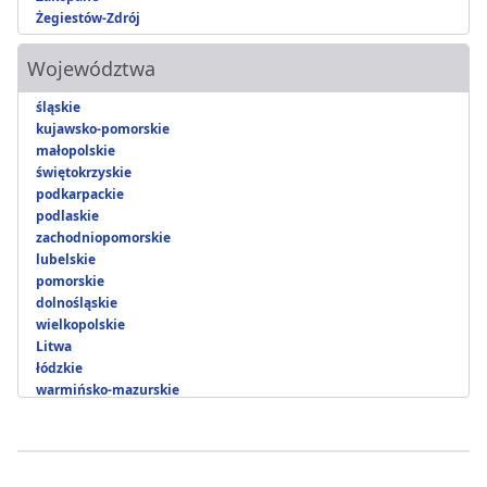
Żegiestów-Zdrój
Województwa
śląskie
kujawsko-pomorskie
małopolskie
świętokrzyskie
podkarpackie
podlaskie
zachodniopomorskie
lubelskie
pomorskie
dolnośląskie
wielkopolskie
Litwa
łódzkie
warmińsko-mazurskie