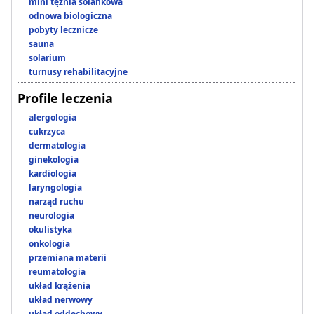
mini tężnia solankowa
odnowa biologiczna
pobyty lecznicze
sauna
solarium
turnusy rehabilitacyjne
Profile leczenia
alergologia
cukrzyca
dermatologia
ginekologia
kardiologia
laryngologia
narząd ruchu
neurologia
okulistyka
onkologia
przemiana materii
reumatologia
układ krążenia
układ nerwowy
układ oddechowy