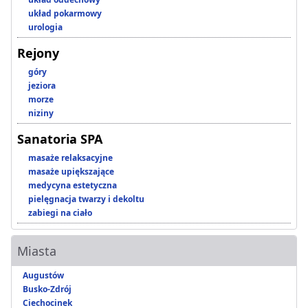
układ pokarmowy
urologia
Rejony
góry
jeziora
morze
niziny
Sanatoria SPA
masaże relaksacyjne
masaże upiększające
medycyna estetyczna
pielęgnacja twarzy i dekoltu
zabiegi na ciało
Miasta
Augustów
Busko-Zdrój
Ciechocinek