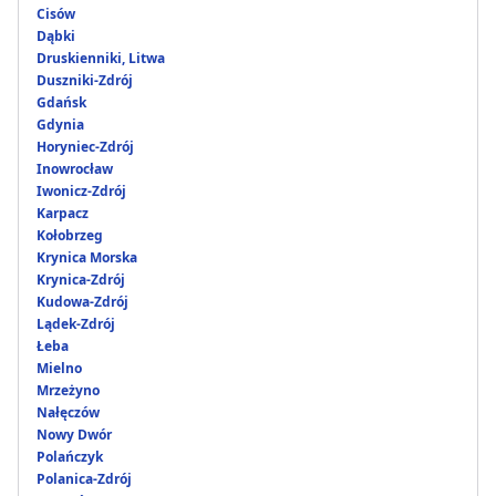
Cisów
Dąbki
Druskienniki, Litwa
Duszniki-Zdrój
Gdańsk
Gdynia
Horyniec-Zdrój
Inowrocław
Iwonicz-Zdrój
Karpacz
Kołobrzeg
Krynica Morska
Krynica-Zdrój
Kudowa-Zdrój
Lądek-Zdrój
Łeba
Mielno
Mrzeżyno
Nałęczów
Nowy Dwór
Polańczyk
Polanica-Zdrój