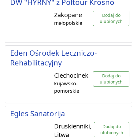
DW "HYRNY" z Poltour Krosno
Zakopane
Dodaj do
ulubionych
małopolskie
Eden Ośrodek Leczniczo-
Rehabilitacyjny
Ciechocinek
Dodaj do
ulubionych
kujawsko-
pomorskie
Egles Sanatorija
Druskienniki,
Dodaj do
ulubionych
Litwa