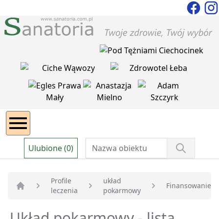
Ulubione (0)
Profile
układ
Finansowanie
leczenia
pokarmowy
Strona główna
Układ pokarmowy - lista