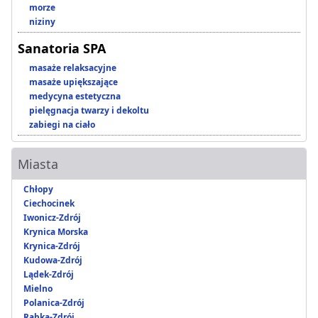
morze
niziny
Sanatoria SPA
masaże relaksacyjne
masaże upiększające
medycyna estetyczna
pielęgnacja twarzy i dekoltu
zabiegi na ciało
Miasta
Chłopy
Ciechocinek
Iwonicz-Zdrój
Krynica Morska
Krynica-Zdrój
Kudowa-Zdrój
Lądek-Zdrój
Mielno
Polanica-Zdrój
Rabka-Zdrój