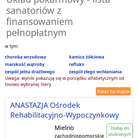
sanatoriów z
finansowaniem
pełnopłatnym
w tym:
choroba wrzodowa
kamica żółciowa
marskość wątroby
refluks
zespół jelita drażliwego
zespół złego wchłaniania
Uwaga: wyniki pokazują się w porządku alfabetycznym od
losowo wybranej litery
Pokaż na mapie
ANASTAZJA Ośrodek
Rehabilitacyjno-Wypoczynkowy
Mielno
Dodaj do
ulubionych
zachodniopomorskie