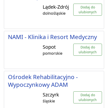
Lądek-Zdrój
Dodaj do
ulubionych
dolnośląskie
NAMI - Klinika i Resort Medyczny
Sopot
Dodaj do
ulubionych
pomorskie
Ośrodek Rehabilitacyjno -
Wypoczynkowy ADAM
Szczyrk
Dodaj do
ulubionych
śląskie