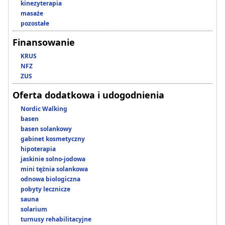
kinezyterapia
masaże
pozostałe
Finansowanie
KRUS
NFZ
ZUS
Oferta dodatkowa i udogodnienia
Nordic Walking
basen
basen solankowy
gabinet kosmetyczny
hipoterapia
jaskinie solno-jodowa
mini tężnia solankowa
odnowa biologiczna
pobyty lecznicze
sauna
solarium
turnusy rehabilitacyjne