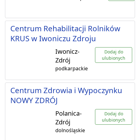
Centrum Rehabilitacji Rolników
KRUS w Iwoniczu Zdroju
Iwonicz-
Dodaj do
ulubionych
Zdrój
podkarpackie
Centrum Zdrowia i Wypoczynku
NOWY ZDRÓJ
Polanica-
Dodaj do
ulubionych
Zdrój
dolnośląskie