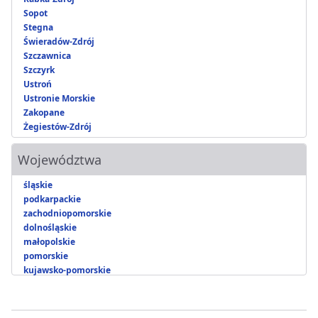
Sopot
Stegna
Świeradów-Zdrój
Szczawnica
Szczyrk
Ustroń
Ustronie Morskie
Zakopane
Żegiestów-Zdrój
Województwa
śląskie
podkarpackie
zachodniopomorskie
dolnośląskie
małopolskie
pomorskie
kujawsko-pomorskie