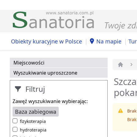
|
|
Obiekty kuracyjne w Polsce
Na mapie
Tur
Miejscowości
Strona 
Wyszukiwanie uproszczone
Szcza
Filtruj
poka
Zawęź wyszukiwanie wybierając:
Baza zabiegowa
Brak
Brak
fizykoterapia
hydroterapia