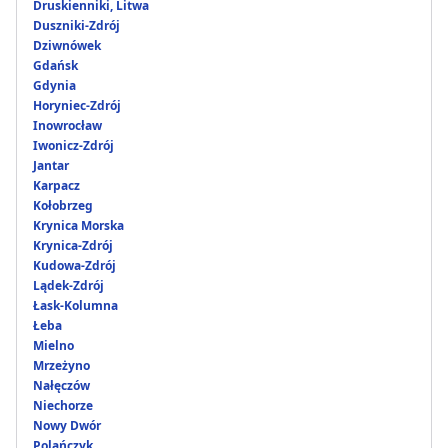
Druskienniki, Litwa
Duszniki-Zdrój
Dziwnówek
Gdańsk
Gdynia
Horyniec-Zdrój
Inowrocław
Iwonicz-Zdrój
Jantar
Karpacz
Kołobrzeg
Krynica Morska
Krynica-Zdrój
Kudowa-Zdrój
Lądek-Zdrój
Łask-Kolumna
Łeba
Mielno
Mrzeżyno
Nałęczów
Niechorze
Nowy Dwór
Polańczyk