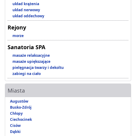
układ krążenia
układ nerwowy
układ oddechowy
Rejony
morze
Sanatoria SPA
masaże relaksacyjne
masaże upiększające
pielęgnacja twarzy i dekoltu
zabiegi na ciało
Miasta
Augustów
Busko-Zdrój
Chłopy
Ciechocinek
Cisów
Dąbki