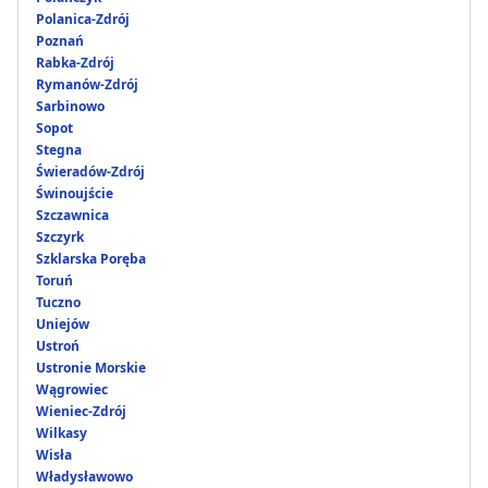
Polanica-Zdrój
Poznań
Rabka-Zdrój
Rymanów-Zdrój
Sarbinowo
Sopot
Stegna
Świeradów-Zdrój
Świnoujście
Szczawnica
Szczyrk
Szklarska Poręba
Toruń
Tuczno
Uniejów
Ustroń
Ustronie Morskie
Wągrowiec
Wieniec-Zdrój
Wilkasy
Wisła
Władysławowo