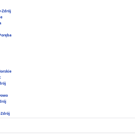
-Zdrój
ie
a
 Poręba
Morskie
c
drój
wowo
rój
-Zdrój