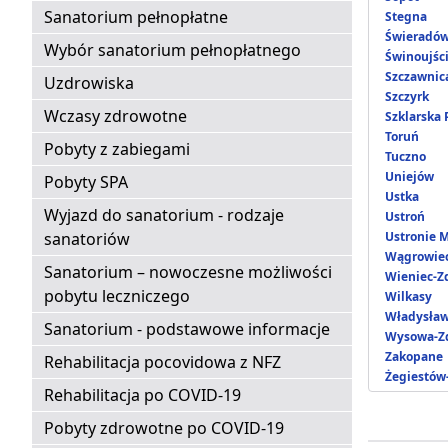
Sanatorium pełnopłatne
Stegna
Świeradów
Wybór sanatorium pełnopłatnego
Świnoujśc
Szczawnic
Uzdrowiska
Szczyrk
Wczasy zdrowotne
Szklarska
Toruń
Pobyty z zabiegami
Tuczno
Uniejów
Pobyty SPA
Ustka
Wyjazd do sanatorium - rodzaje
Ustroń
sanatoriów
Ustronie 
Wągrowie
Sanatorium – nowoczesne możliwości
Wieniec-Z
pobytu leczniczego
Wilkasy
Władysła
Sanatorium - podstawowe informacje
Wysowa-Zd
Zakopane
Rehabilitacja pocovidowa z NFZ
Żegiestów
Rehabilitacja po COVID-19
Pobyty zdrowotne po COVID-19