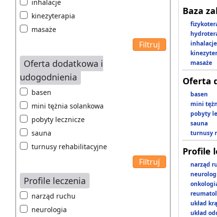
inhalacje
Baza z
kinezyterapia
fizykoter
masaże
hydroter
inhalacje
kinezyte
Oferta dodatkowa i
masaże
udogodnienia
Oferta 
basen
basen
mini tęż
mini tężnia solankowa
pobyty l
pobyty lecznicze
sauna
sauna
turnusy 
turnusy rehabilitacyjne
Profile 
narząd r
neurolog
Profile leczenia
onkologi
reumatol
narząd ruchu
układ kr
neurologia
układ o