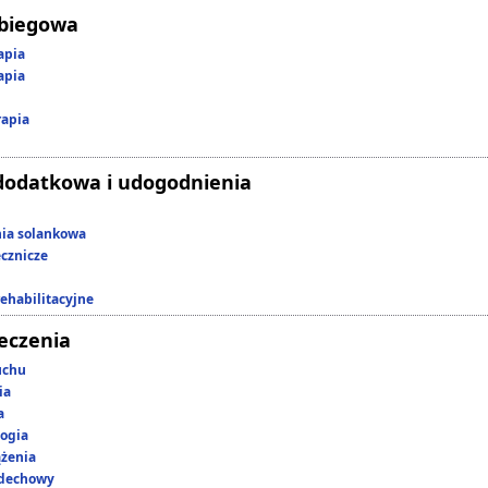
abiegowa
apia
apia
rapia
dodatkowa i udogodnienia
nia solankowa
ecznicze
rehabilitacyjne
leczenia
uchu
ia
a
ogia
ążenia
ddechowy