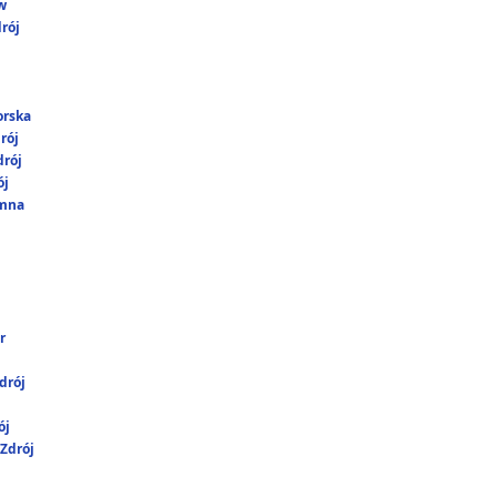
w
rój
orska
rój
rój
ój
umna
r
drój
ój
Zdrój