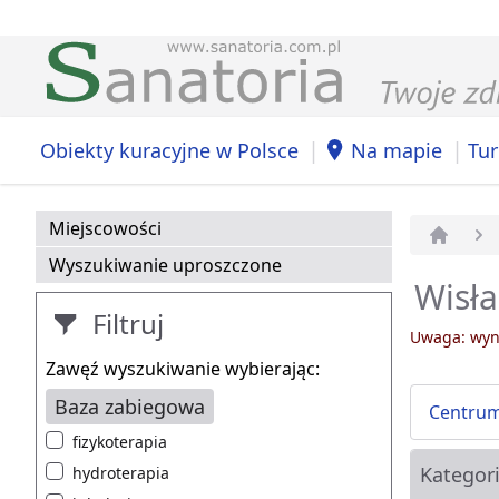
|
|
Obiekty kuracyjne w Polsce
Na mapie
Tur
Miejscowości
Strona 
Wyszukiwanie uproszczone
Wisła
Filtruj
Uwaga: wyni
Zawęź wyszukiwanie wybierając:
Baza zabiegowa
Centrum 
fizykoterapia
Kategor
hydroterapia