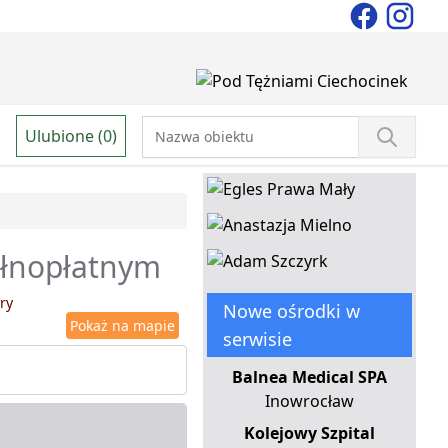
Ulubione (0)
ełnopłatnym
ry
Nowe ośrodki w
Pokaż na mapie
serwisie
Balnea Medical SPA
Inowrocław
Kolejowy Szpital