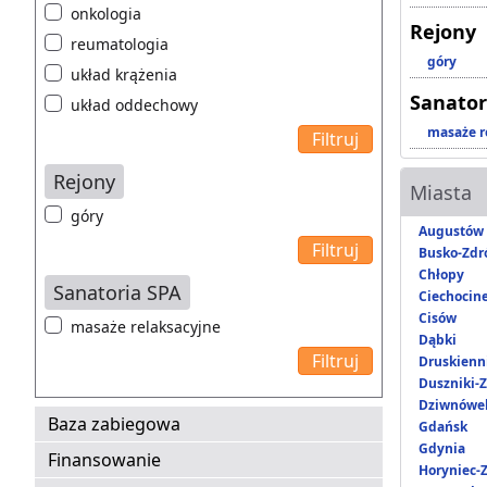
onkologia
Rejony
reumatologia
góry
układ krążenia
Sanator
układ oddechowy
masaże r
Rejony
Miasta
góry
Augustów
Busko-Zdr
Chłopy
Sanatoria SPA
Ciechocin
Cisów
masaże relaksacyjne
Dąbki
Druskienni
Duszniki-Z
Dziwnówe
Baza zabiegowa
Gdańsk
Gdynia
Finansowanie
Horyniec-Z