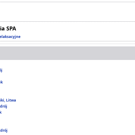
ia SPA
elaksacyjne
ój
ek
ki, Litwa
drój
k
drój