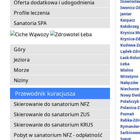
Inowrocła
Oferta dodatkowa i udogodnienia
Iwonicz-Zd
Profile leczenia
Jantar
Karpacz
Sanatoria SPA
Kołobrzeg
Krynica M
Krynica-Zd
Kudowa-Zd
Góry
Lądek-Zdr
Łask-Kol
Jeziora
Łeba
Morze
Mielno
Mrzeżyno
Niziny
Nałęczów
Niechorze
Przewodnik kuracjusza
Nowy Dwó
Polańczyk
Skierowanie do sanatorium NFZ
Polanica-Z
Skierowanie do sanatorium ZUS
Poznań
Rabka-Zdr
Skierowanie do sanatorium KRUS
Rymanów-
Sarbinowo
Pobyt w sanatorium NFZ - odpłatność
Sopot