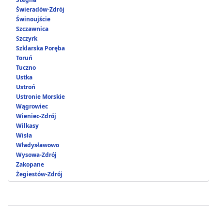
Świeradów-Zdrój
Świnoujście
Szczawnica
Szczyrk
Szklarska Poręba
Toruń
Tuczno
Ustka
Ustroń
Ustronie Morskie
Wągrowiec
Wieniec-Zdrój
Wilkasy
Wisła
Władysławowo
Wysowa-Zdrój
Zakopane
Żegiestów-Zdrój