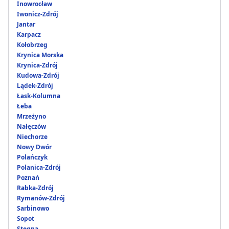
Inowrocław
Iwonicz-Zdrój
Jantar
Karpacz
Kołobrzeg
Krynica Morska
Krynica-Zdrój
Kudowa-Zdrój
Lądek-Zdrój
Łask-Kolumna
Łeba
Mrzeżyno
Nałęczów
Niechorze
Nowy Dwór
Polańczyk
Polanica-Zdrój
Poznań
Rabka-Zdrój
Rymanów-Zdrój
Sarbinowo
Sopot
Stegna