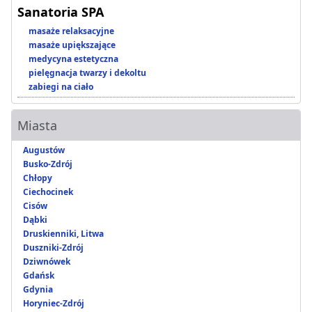
Sanatoria SPA
masaże relaksacyjne
masaże upiększające
medycyna estetyczna
pielęgnacja twarzy i dekoltu
zabiegi na ciało
Miasta
Augustów
Busko-Zdrój
Chłopy
Ciechocinek
Cisów
Dąbki
Druskienniki, Litwa
Duszniki-Zdrój
Dziwnówek
Gdańsk
Gdynia
Horyniec-Zdrój