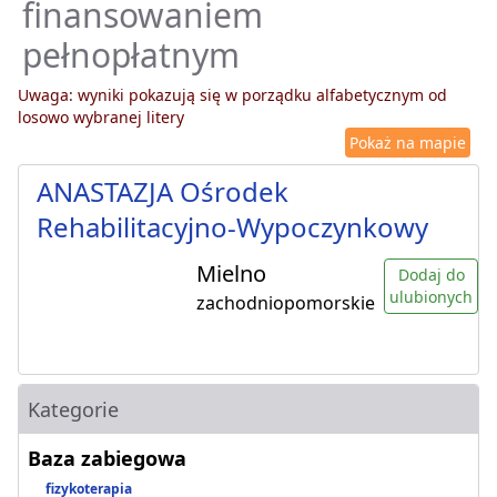
finansowaniem
pełnopłatnym
Uwaga: wyniki pokazują się w porządku alfabetycznym od
losowo wybranej litery
Pokaż na mapie
ANASTAZJA Ośrodek
Rehabilitacyjno-Wypoczynkowy
Mielno
Dodaj do
ulubionych
zachodniopomorskie
Kategorie
Baza zabiegowa
fizykoterapia