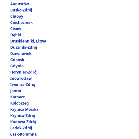
Augustów
Busko-Zdrój
Chłopy
Ciechocinek
Cisów
Dąbki
Druskienniki, Litwa
Duszniki-Zdrój
Dziwnówek
Gdańsk
Gdynia
Horyniec-Zdrój
Inowrocław
Iwonicz-Zdrój
Jantar
Karpacz
Kołobrzeg
Krynica Morska
Krynica-Zdrój
Kudowa-Zdrój
Lądek-Zdrój
Łask-Kolumna