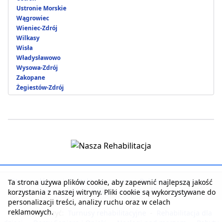
Ustronie Morskie
Wągrowiec
Wieniec-Zdrój
Wilkasy
Wisła
Władysławowo
Wysowa-Zdrój
Zakopane
Żegiestów-Zdrój
Strona główna
|
Kontakt z serwisem
|
Reklama w serwisie
|
Ta strona używa plików cookie, aby zapewnić najlepszą jakość
Regulamin serwisu
|
Polityka prywatności
|
Logowanie
korzystania z naszej witryny. Pliki cookie są wykorzystywane do
personalizacji treści, analizy ruchu oraz w celach
reklamowych.
Warto zobaczyć:
Turnusy rehabilitacyjne
-
Rehabilitacja dla