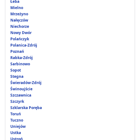
Łeba
Mielno
Mrzeżyno
Nałęczów
Niechorze
Nowy Dwór
Polańczyk
Polanica-Zdrój
Poznań
Rabka-Zdrój
Sarbinowo
Sopot
Stegna
Świeradów-Zdrój
Świnoujście
Szczawnica
Szczyrk
Szklarska Poręba
Toruń
Tuczno
Uniejów
Ustka
Ustroń