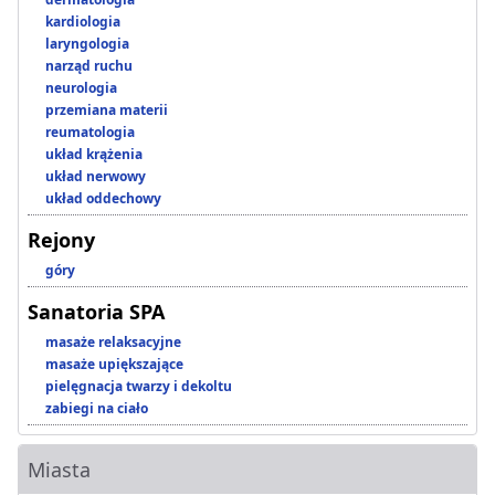
kardiologia
laryngologia
narząd ruchu
neurologia
przemiana materii
reumatologia
układ krążenia
układ nerwowy
układ oddechowy
Rejony
góry
Sanatoria SPA
masaże relaksacyjne
masaże upiększające
pielęgnacja twarzy i dekoltu
zabiegi na ciało
Miasta