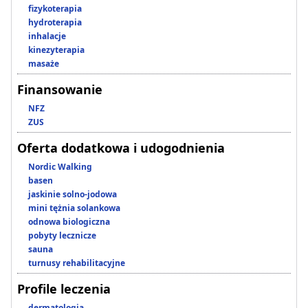
fizykoterapia
hydroterapia
inhalacje
kinezyterapia
masaże
Finansowanie
NFZ
ZUS
Oferta dodatkowa i udogodnienia
Nordic Walking
basen
jaskinie solno-jodowa
mini tężnia solankowa
odnowa biologiczna
pobyty lecznicze
sauna
turnusy rehabilitacyjne
Profile leczenia
dermatologia