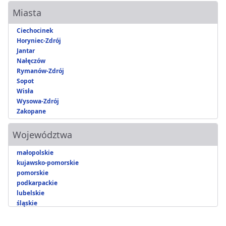
Miasta
Ciechocinek
Horyniec-Zdrój
Jantar
Nałęczów
Rymanów-Zdrój
Sopot
Wisła
Wysowa-Zdrój
Zakopane
Województwa
małopolskie
kujawsko-pomorskie
pomorskie
podkarpackie
lubelskie
śląskie