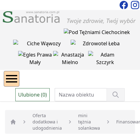
Ulubione (0)
Oferta
mini
dodatkowa i
tężnia
Finansowa
Strona główna
udogodnienia
solankowa