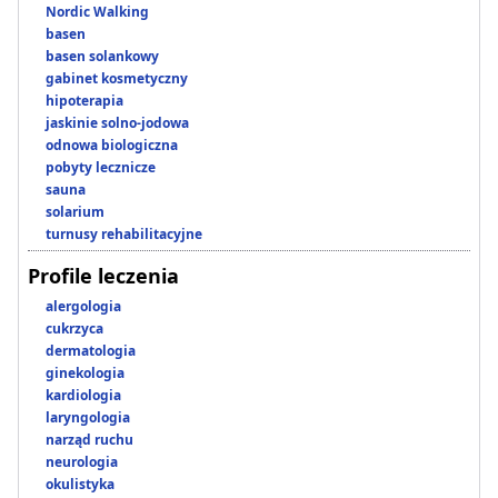
Nordic Walking
basen
basen solankowy
gabinet kosmetyczny
hipoterapia
jaskinie solno-jodowa
odnowa biologiczna
pobyty lecznicze
sauna
solarium
turnusy rehabilitacyjne
Profile leczenia
alergologia
cukrzyca
dermatologia
ginekologia
kardiologia
laryngologia
narząd ruchu
neurologia
okulistyka