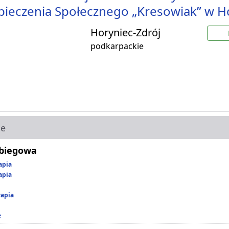
ieczenia Społecznego „Kresowiak” w H
Horyniec-Zdrój
podkarpackie
ie
abiegowa
apia
apia
rapia
e