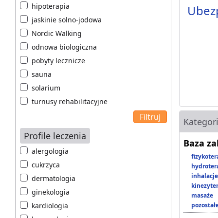
hipoterapia
Ubezp
jaskinie solno-jodowa
Nordic Walking
odnowa biologiczna
pobyty lecznicze
sauna
solarium
turnusy rehabilitacyjne
Kategor
Profile leczenia
Baza z
alergologia
fizykoter
cukrzyca
hydroter
inhalacje
dermatologia
kinezyte
ginekologia
masaże
kardiologia
pozostał