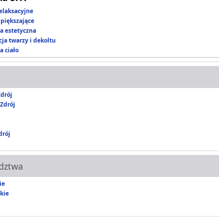
elaksacyjne
piększające
 estetyczna
ja twarzy i dekoltu
a ciało
drój
Zdrój
rój
dztwa
ie
kie