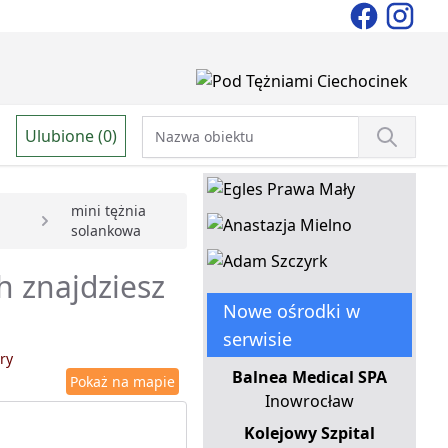
Ulubione (0)
mini tężnia
solankowa
h znajdziesz
Nowe ośrodki w
serwisie
ry
Balnea Medical SPA
Pokaż na mapie
Inowrocław
Kolejowy Szpital