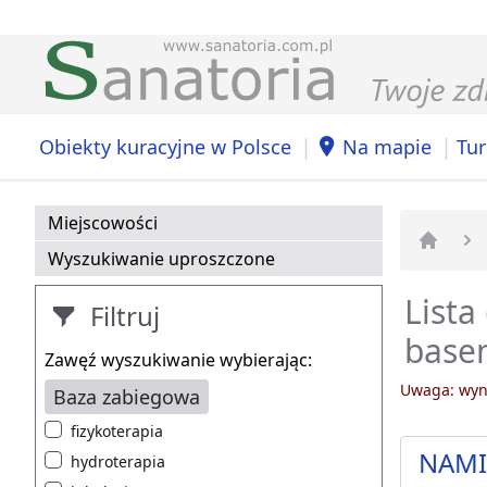
|
|
Obiekty kuracyjne w Polsce
Na mapie
Tur
Miejscowości
Wyszukiwanie uproszczone
Strona 
Lista
Filtruj
basen
Zawęź wyszukiwanie wybierając:
Uwaga: wyni
Baza zabiegowa
fizykoterapia
NAMI 
hydroterapia