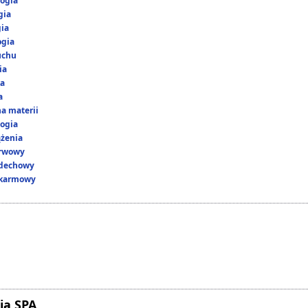
ogia
gia
gia
ogia
uchu
ia
ka
a
a materii
ogia
ążenia
erwowy
ddechowy
okarmowy
ia SPA