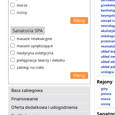
dermatol
morze
ginekolo
kardiolo
niziny
laryngol
narząd r
neurolog
Sanatoria SPA
okulisty
onkologi
masaże relaksacyjne
przemian
masaże upiększające
reumatol
układ kr
medycyna estetyczna
układ n
pielęgnacja twarzy i dekoltu
układ o
układ p
zabiegi na ciało
urologia
Rejony
góry
Baza zabiegowa
jeziora
Finansowanie
morze
niziny
Oferta dodatkowa i udogodnienia
Sanator