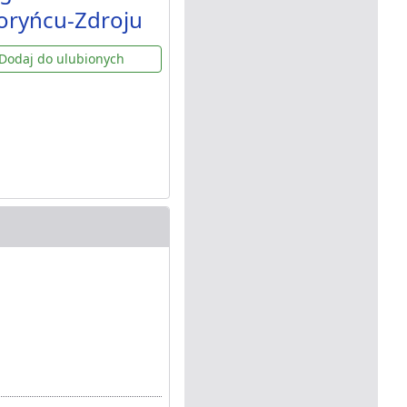
oryńcu-Zdroju
Dodaj do ulubionych