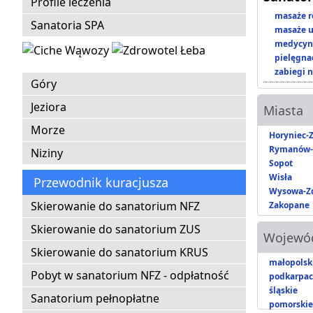
Profile leczenia
masaże r
Sanatoria SPA
masaże u
medycyna
pielęgnac
zabiegi n
Góry
Jeziora
Miasta
Morze
Horyniec-Z
Rymanów-
Niziny
Sopot
Wisła
Przewodnik kuracjusza
Wysowa-Zd
Skierowanie do sanatorium NFZ
Zakopane
Skierowanie do sanatorium ZUS
Wojewó
Skierowanie do sanatorium KRUS
małopolsk
Pobyt w sanatorium NFZ - odpłatność
podkarpac
śląskie
Sanatorium pełnopłatne
pomorskie