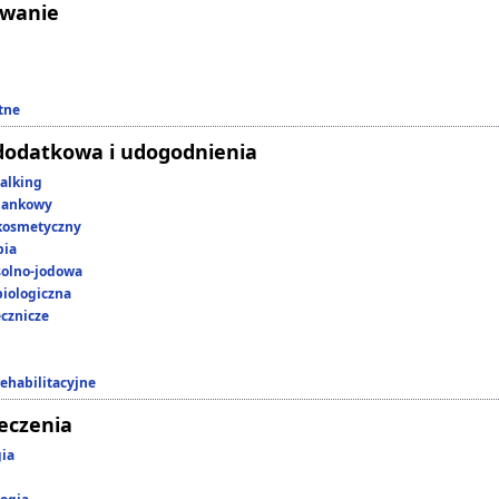
owanie
tne
dodatkowa i udogodnienia
alking
lankowy
kosmetyczny
pia
 solno-jodowa
iologiczna
ecznicze
rehabilitacyjne
leczenia
gia