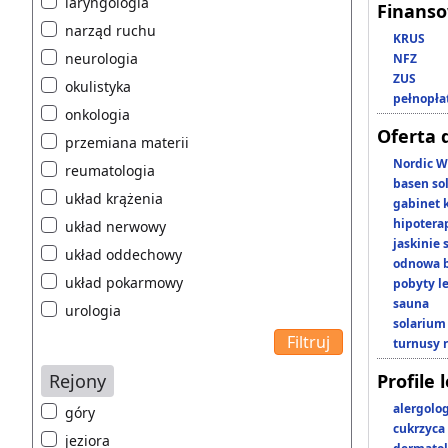
laryngologia
Finans
narząd ruchu
KRUS
neurologia
NFZ
ZUS
okulistyka
pełnopła
onkologia
Oferta 
przemiana materii
Nordic W
reumatologia
basen so
układ krążenia
gabinet 
hipotera
układ nerwowy
jaskinie
układ oddechowy
odnowa b
układ pokarmowy
pobyty l
sauna
urologia
solarium
turnusy 
Rejony
Profile 
alergolo
góry
cukrzyca
jeziora