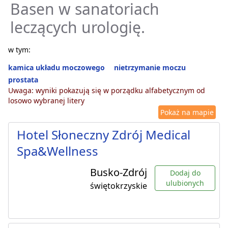
Basen w sanatoriach
leczących urologię.
w tym:
kamica układu moczowego
nietrzymanie moczu
prostata
Uwaga: wyniki pokazują się w porządku alfabetycznym od
losowo wybranej litery
Pokaż na mapie
Hotel Słoneczny Zdrój Medical
Spa&Wellness
Busko-Zdrój
Dodaj do
ulubionych
świętokrzyskie