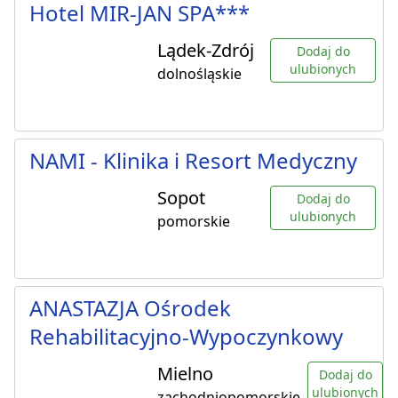
Hotel MIR-JAN SPA***
Lądek-Zdrój
Dodaj do
ulubionych
dolnośląskie
NAMI - Klinika i Resort Medyczny
Sopot
Dodaj do
ulubionych
pomorskie
ANASTAZJA Ośrodek
Rehabilitacyjno-Wypoczynkowy
Mielno
Dodaj do
ulubionych
zachodniopomorskie