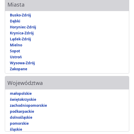
Miasta
Busko-Zdrój
Dąbki
Horyniec-Zdrój
Krynica-Zdrój
Lądek-Zdrój
Mielno
Sopot
Ustroń
Wysowa-Zdrój
Zakopane
Województwa
małopolskie
świętokrzyskie
zachodniopomorskie
podkarpackie
dolnośląskie
pomorskie
śląskie