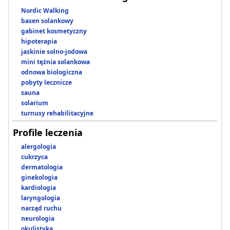
Nordic Walking
basen solankowy
gabinet kosmetyczny
hipoterapia
jaskinie solno-jodowa
mini tężnia solankowa
odnowa biologiczna
pobyty lecznicze
sauna
solarium
turnusy rehabilitacyjne
Profile leczenia
alergologia
cukrzyca
dermatologia
ginekologia
kardiologia
laryngologia
narząd ruchu
neurologia
okulistyka