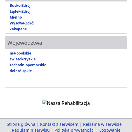
Busko-Zdrój
Lądek-Zdrój
Mielno
Wysowa-Zdrój
Zakopane
Województwa
małopolskie
świętokrzyskie
zachodniopomorskie
dolnośląskie
Strona główna
|
Kontakt z serwisem
|
Reklama w serwisie
|
Regulamin serwisu
|
Polityka prywatności
|
Logowanie