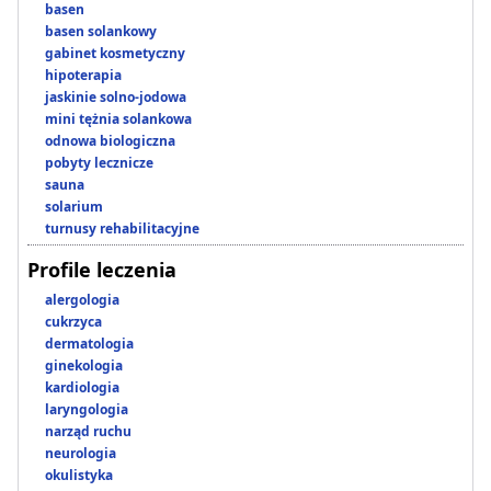
basen
basen solankowy
gabinet kosmetyczny
hipoterapia
jaskinie solno-jodowa
mini tężnia solankowa
odnowa biologiczna
pobyty lecznicze
sauna
solarium
turnusy rehabilitacyjne
Profile leczenia
alergologia
cukrzyca
dermatologia
ginekologia
kardiologia
laryngologia
narząd ruchu
neurologia
okulistyka