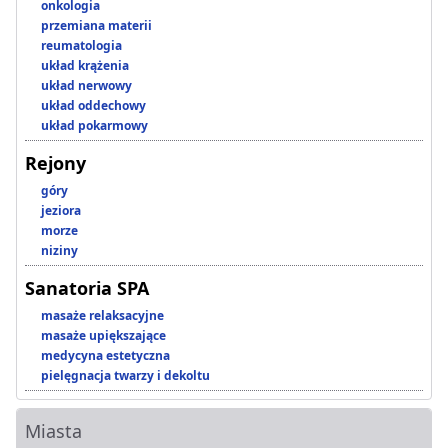
onkologia
przemiana materii
reumatologia
układ krążenia
układ nerwowy
układ oddechowy
układ pokarmowy
Rejony
góry
jeziora
morze
niziny
Sanatoria SPA
masaże relaksacyjne
masaże upiększające
medycyna estetyczna
pielęgnacja twarzy i dekoltu
Miasta