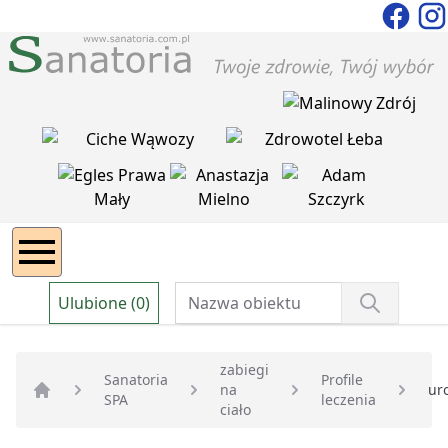
Ulubione (0)
zabiegi
Sanatoria
Profile
na
ur
SPA
leczenia
Strona główna
ciało