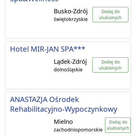
Busko-Zdrój
Dodaj do
ulubionych
świętokrzyskie
Hotel MIR-JAN SPA***
Lądek-Zdrój
Dodaj do
ulubionych
dolnośląskie
ANASTAZJA Ośrodek
Rehabilitacyjno-Wypoczynkowy
Mielno
Dodaj do
ulubionych
zachodniopomorskie