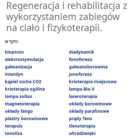
Regeneracja i rehabilitacja z
wykorzystaniem zabiegów
na ciało i fizykoterapii.
w tym:
bioptron
diadynamik
elektrostymulacja
fonoforeza
galwanizacja
galwanoborowina
interdyn
jonoforeza
kąpiel sucha CO2
krioterapia miejscowa
krioterapia ogólna
lampa Bio-V
lampa sollux
laseroterapia
magnetoterapia
okłady borowinowe
okłady fango
okłady parafinowe
plastry borowinowe
prądy Tens
terapuls
tlenoterapia
tonoliza
ultradźwięki