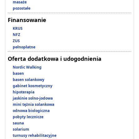
masaże
pozostałe
Finansowanie
KRUS
NFZ
ZUS
pełnopłatne
Oferta dodatkowa i udogodnienia
Nordic Walking
basen
basen solankowy
gabinet kosmetyczny
hipoterapia
jaskinie solno-jodowa
mini tężnia solankowa
odnowa biologiczna
pobyty lecznicze
sauna
solarium
turnusy rehabilitacyjne