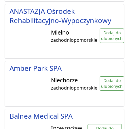
ANASTAZJA Ośrodek
Rehabilitacyjno-Wypoczynkowy
Mielno
Dodaj do
ulubionych
zachodniopomorskie
Amber Park SPA
Niechorze
Dodaj do
ulubionych
zachodniopomorskie
Balnea Medical SPA
Inowrocław
Dodaj do