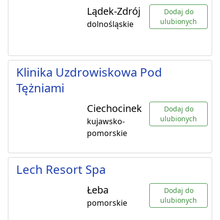
Lądek-Zdrój
Dodaj do
ulubionych
dolnośląskie
Klinika Uzdrowiskowa Pod
Tężniami
Ciechocinek
Dodaj do
ulubionych
kujawsko-
pomorskie
Lech Resort Spa
Łeba
Dodaj do
ulubionych
pomorskie