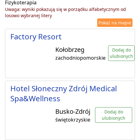
Fizykoterapia
Uwaga: wyniki pokazują się w porządku alfabetycznym od
losowo wybranej litery
Pokaż na mapie
Factory Resort
Kołobrzeg
Dodaj do
ulubionych
zachodniopomorskie
Hotel Słoneczny Zdrój Medical
Spa&Wellness
Busko-Zdrój
Dodaj do
ulubionych
świętokrzyskie