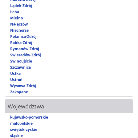
Lądek-Zdrój
Łeba
Mielno
Nałęczów
Niechorze
Polanica-Zdrój
Rabka-Zdrój
Rymanów-Zdrój
Świeradów-Zdrój
Świnoujście
Szczawnica
Ustka
Ustroń
Wysowa-Zdrój
Zakopane
Województwa
kujawsko-pomorskie
małopolskie
świętokrzyskie
śląskie