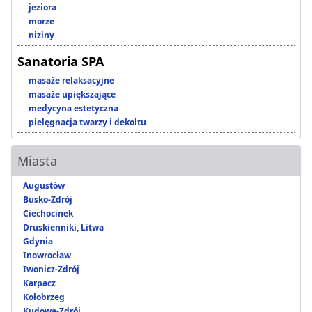
jeziora
morze
niziny
Sanatoria SPA
masaże relaksacyjne
masaże upiększające
medycyna estetyczna
pielęgnacja twarzy i dekoltu
Miasta
Augustów
Busko-Zdrój
Ciechocinek
Druskienniki, Litwa
Gdynia
Inowrocław
Iwonicz-Zdrój
Karpacz
Kołobrzeg
Kudowa-Zdrój