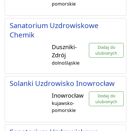
pomorskie
Sanatorium Uzdrowiskowe
Chemik
Duszniki-
Dodaj do
ulubionych
Zdrój
dolnośląskie
Solanki Uzdrowisko Inowrocław
Inowrocław
Dodaj do
ulubionych
kujawsko-
pomorskie