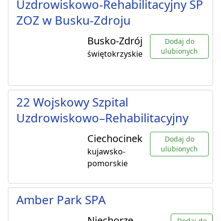
Uzdrowiskowo-Rehabilitacyjny SP
ZOZ w Busku-Zdroju
Busko-Zdrój
Dodaj do
ulubionych
świętokrzyskie
22 Wojskowy Szpital
Uzdrowiskowo–Rehabilitacyjny
Ciechocinek
Dodaj do
ulubionych
kujawsko-
pomorskie
Amber Park SPA
Niechorze
Dodaj do