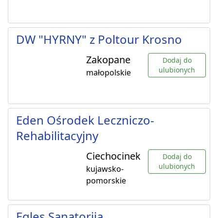
DW "HYRNY" z Poltour Krosno
Zakopane
Dodaj do
ulubionych
małopolskie
Eden Ośrodek Leczniczo-
Rehabilitacyjny
Ciechocinek
Dodaj do
ulubionych
kujawsko-
pomorskie
Egles Sanatorija