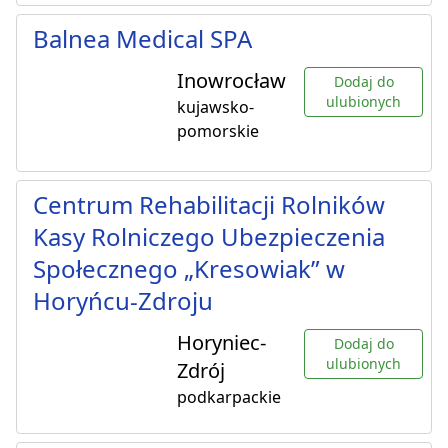
Balnea Medical SPA
Inowrocław
Dodaj do
ulubionych
kujawsko-
pomorskie
Centrum Rehabilitacji Rolników
Kasy Rolniczego Ubezpieczenia
Społecznego „Kresowiak” w
Horyńcu-Zdroju
Horyniec-
Dodaj do
ulubionych
Zdrój
podkarpackie