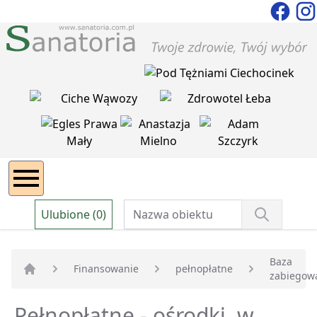
Ulubione (0)
Baza
Finansowanie
pełnopłatne
zabiegow
Strona główna
Pełnopłatne - ośrodki, w