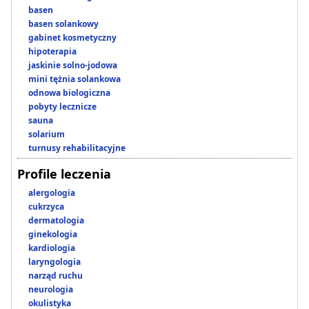
basen
basen solankowy
gabinet kosmetyczny
hipoterapia
jaskinie solno-jodowa
mini tężnia solankowa
odnowa biologiczna
pobyty lecznicze
sauna
solarium
turnusy rehabilitacyjne
Profile leczenia
alergologia
cukrzyca
dermatologia
ginekologia
kardiologia
laryngologia
narząd ruchu
neurologia
okulistyka