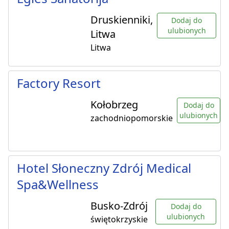
Druskienniki,
Dodaj do
ulubionych
Litwa
Litwa
Factory Resort
Kołobrzeg
Dodaj do
ulubionych
zachodniopomorskie
Hotel Słoneczny Zdrój Medical
Spa&Wellness
Busko-Zdrój
Dodaj do
ulubionych
świętokrzyskie