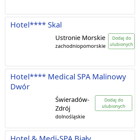
Hotel**** Skal
Ustronie Morskie
Dodaj do
ulubionych
zachodniopomorskie
Hotel**** Medical SPA Malinowy
Dwór
Świeradów-
Dodaj do
ulubionych
Zdrój
dolnośląskie
Hotel & Medi-SPA Biały