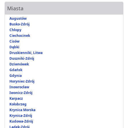
Miasta
Augustów
Busko-Zdrój
Chłopy
Ciechocinek
Cisów
Dąbki
Druskienniki, Litwa
Duszniki-Zdrój
Dziwnówek
Gdańsk
Gdynia
Horyniec-Zdrój
Inowrocław
Iwonicz-Zdrój
Karpacz
Kołobrzeg
Krynica Morska
Krynica-Zdrój
Kudowa-Zdrój
Lądek-Zdrój