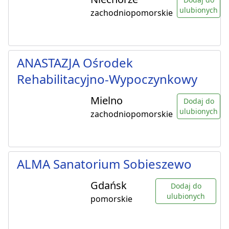
ulubionych
zachodniopomorskie
ANASTAZJA Ośrodek
Rehabilitacyjno-Wypoczynkowy
Mielno
Dodaj do
ulubionych
zachodniopomorskie
ALMA Sanatorium Sobieszewo
Gdańsk
Dodaj do
ulubionych
pomorskie