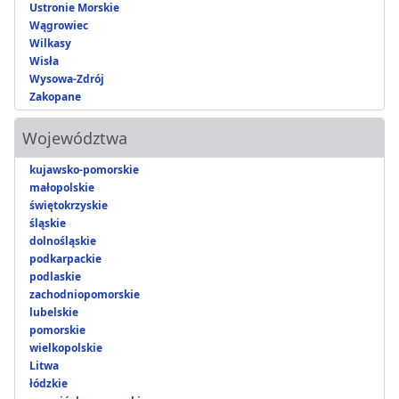
Ustronie Morskie
Wągrowiec
Wilkasy
Wisła
Wysowa-Zdrój
Zakopane
Województwa
kujawsko-pomorskie
małopolskie
świętokrzyskie
śląskie
dolnośląskie
podkarpackie
podlaskie
zachodniopomorskie
lubelskie
pomorskie
wielkopolskie
Litwa
łódzkie