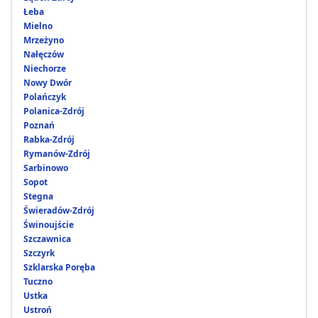
Łeba
Mielno
Mrzeżyno
Nałęczów
Niechorze
Nowy Dwór
Polańczyk
Polanica-Zdrój
Poznań
Rabka-Zdrój
Rymanów-Zdrój
Sarbinowo
Sopot
Stegna
Świeradów-Zdrój
Świnoujście
Szczawnica
Szczyrk
Szklarska Poręba
Tuczno
Ustka
Ustroń