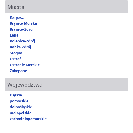
Miasta
Karpacz
Krynica Morska
Krynica-Zdrój
Łeba
Polanica-Zdrój
Rabka-Zdrój
Stegna
Ustroń
Ustronie Morskie
Zakopane
Województwa
śląskie
pomorskie
dolnośląskie
małopolskie
zachodniopomorskie