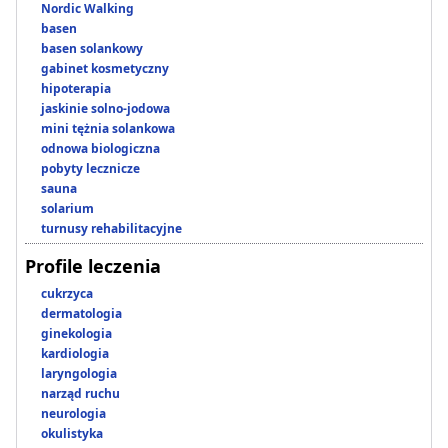
Nordic Walking
basen
basen solankowy
gabinet kosmetyczny
hipoterapia
jaskinie solno-jodowa
mini tężnia solankowa
odnowa biologiczna
pobyty lecznicze
sauna
solarium
turnusy rehabilitacyjne
Profile leczenia
cukrzyca
dermatologia
ginekologia
kardiologia
laryngologia
narząd ruchu
neurologia
okulistyka