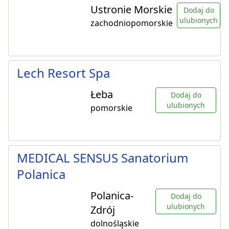
Ustronie Morskie
Dodaj do
ulubionych
zachodniopomorskie
Lech Resort Spa
Łeba
Dodaj do
ulubionych
pomorskie
MEDICAL SENSUS Sanatorium
Polanica
Polanica-
Dodaj do
ulubionych
Zdrój
dolnośląskie