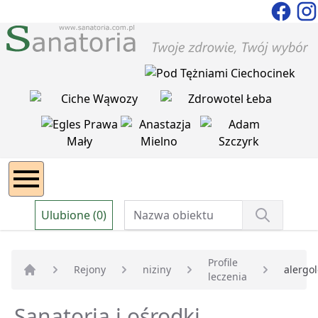
Ulubione (0)
Profile
Rejony
niziny
alergo
leczenia
Strona główna
Sanatoria i ośrodki