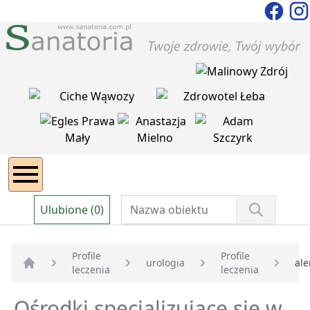
Ulubione (0)
Profile
Profile
urologia
ale
leczenia
leczenia
Strona główna
Ośrodki specjalizujące się w