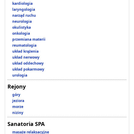
kardiologia
laryngologia
narząd ruchu
neurologia
okulistyka
onkologia
przemiana materii
reumatologia
układ krążenia
układ nerwowy
układ oddechowy
układ pokarmowy
urologia
Rejony
góry
jeziora
morze
niziny
Sanatoria SPA
masaże relaksacyjne