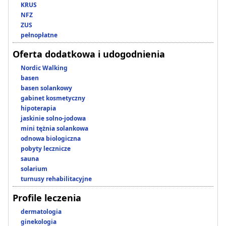
KRUS
NFZ
ZUS
pełnopłatne
Oferta dodatkowa i udogodnienia
Nordic Walking
basen
basen solankowy
gabinet kosmetyczny
hipoterapia
jaskinie solno-jodowa
mini tężnia solankowa
odnowa biologiczna
pobyty lecznicze
sauna
solarium
turnusy rehabilitacyjne
Profile leczenia
dermatologia
ginekologia