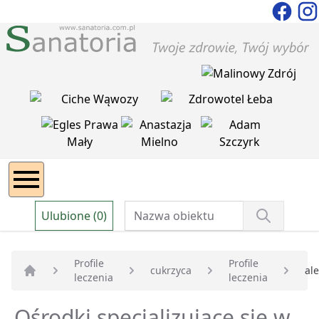
Ulubione (0)
Profile
Profile
cukrzyca
al
leczenia
leczenia
Strona główna
Ośrodki specjalizujące się w