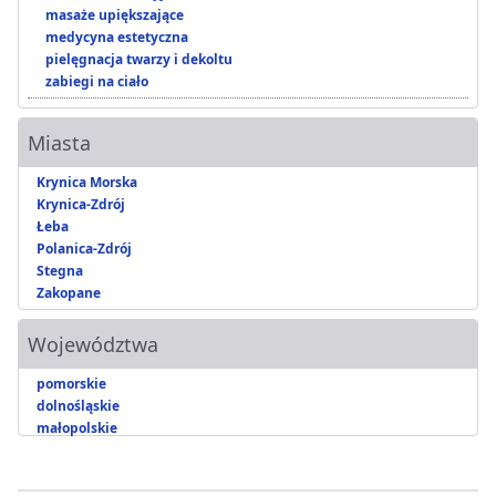
masaże upiększające
medycyna estetyczna
pielęgnacja twarzy i dekoltu
zabiegi na ciało
Miasta
Krynica Morska
Krynica-Zdrój
Łeba
Polanica-Zdrój
Stegna
Zakopane
Województwa
pomorskie
dolnośląskie
małopolskie