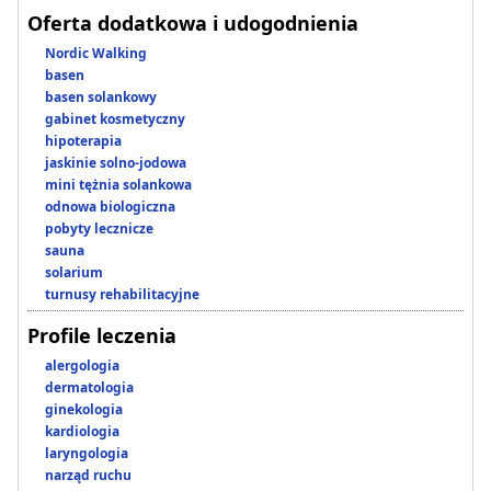
Oferta dodatkowa i udogodnienia
Nordic Walking
basen
basen solankowy
gabinet kosmetyczny
hipoterapia
jaskinie solno-jodowa
mini tężnia solankowa
odnowa biologiczna
pobyty lecznicze
sauna
solarium
turnusy rehabilitacyjne
Profile leczenia
alergologia
dermatologia
ginekologia
kardiologia
laryngologia
narząd ruchu