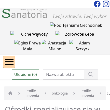
Ulubione (0)
Profile
Profile
onkologia
c
leczenia
leczenia
Strona główna
Ośrodki specjalizujące się w