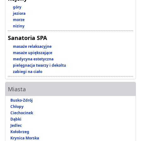
góry
jeziora
morze
niziny
Sanatoria SPA
masaże relaksacyjne
masaże upiększające
medycyna estetyczna
pielęgnacja twarzy i dekoltu
zabiegi na ciało
Miasta
Busko-Zdrój
Chłopy
Ciechocinek
Dąbki
Jedlec
Kołobrzeg
Krynica Morska