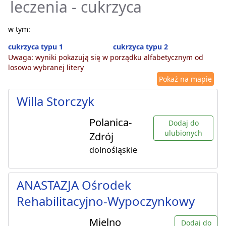
leczenia - cukrzyca
w tym:
cukrzyca typu 1
cukrzyca typu 2
Uwaga: wyniki pokazują się w porządku alfabetycznym od
losowo wybranej litery
Pokaż na mapie
Willa Storczyk
Polanica-
Dodaj do
ulubionych
Zdrój
dolnośląskie
ANASTAZJA Ośrodek
Rehabilitacyjno-Wypoczynkowy
Mielno
Dodaj do