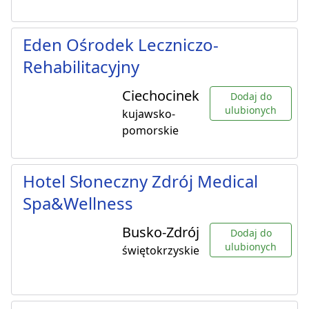
Eden Ośrodek Leczniczo-
Rehabilitacyjny
Ciechocinek
Dodaj do
ulubionych
kujawsko-
pomorskie
Hotel Słoneczny Zdrój Medical
Spa&Wellness
Busko-Zdrój
Dodaj do
ulubionych
świętokrzyskie