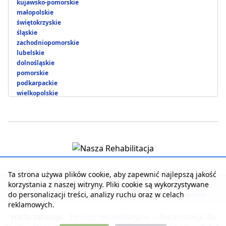
kujawsko-pomorskie
małopolskie
świętokrzyskie
śląskie
zachodniopomorskie
lubelskie
dolnośląskie
pomorskie
podkarpackie
wielkopolskie
Ta strona używa plików cookie, aby zapewnić najlepszą jakość
korzystania z naszej witryny. Pliki cookie są wykorzystywane
Strona główna
|
Kontakt z serwisem
|
Reklama w serwisie
|
do personalizacji treści, analizy ruchu oraz w celach
Regulamin serwisu
|
Polityka prywatności
|
Logowanie
reklamowych.
Warto zobaczyć:
Turnusy rehabilitacyjne
-
Rehabilitacja dla