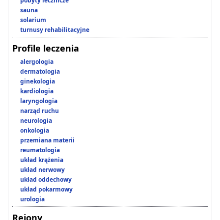
pobyty lecznicze
sauna
solarium
turnusy rehabilitacyjne
Profile leczenia
alergologia
dermatologia
ginekologia
kardiologia
laryngologia
narząd ruchu
neurologia
onkologia
przemiana materii
reumatologia
układ krążenia
układ nerwowy
układ oddechowy
układ pokarmowy
urologia
Rejony