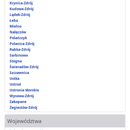
Krynica-Zdrój
Kudowa-Zdrój
Lądek-Zdrój
Łeba
Mielno
Nałęczów
Polańczyk
Polanica-Zdrój
Rabka-Zdrój
Sarbinowo
Stegna
Świeradów-Zdrój
Szczawnica
Ustka
Ustroń
Ustronie Morskie
Wysowa-Zdrój
Zakopane
Żegiestów-Zdrój
Województwa