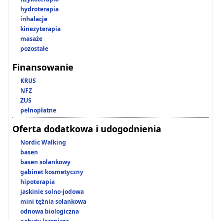
hydroterapia
inhalacje
kinezyterapia
masaże
pozostałe
Finansowanie
KRUS
NFZ
ZUS
pełnopłatne
Oferta dodatkowa i udogodnienia
Nordic Walking
basen
basen solankowy
gabinet kosmetyczny
hipoterapia
jaskinie solno-jodowa
mini tężnia solankowa
odnowa biologiczna