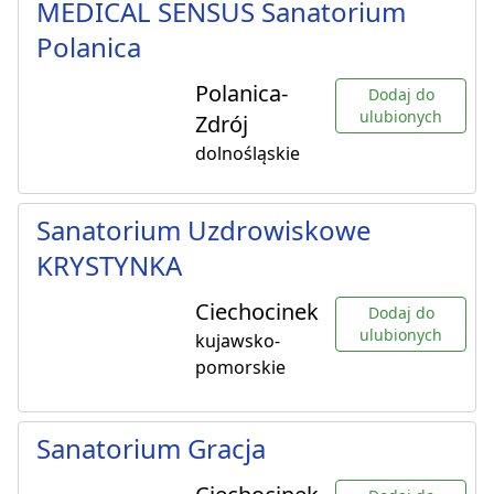
MEDICAL SENSUS Sanatorium
Polanica
Polanica-
Dodaj do
ulubionych
Zdrój
dolnośląskie
Sanatorium Uzdrowiskowe
KRYSTYNKA
Ciechocinek
Dodaj do
ulubionych
kujawsko-
pomorskie
Sanatorium Gracja