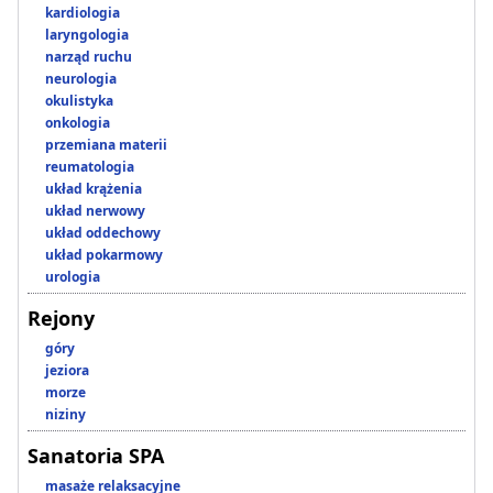
kardiologia
laryngologia
narząd ruchu
neurologia
okulistyka
onkologia
przemiana materii
reumatologia
układ krążenia
układ nerwowy
układ oddechowy
układ pokarmowy
urologia
Rejony
góry
jeziora
morze
niziny
Sanatoria SPA
masaże relaksacyjne