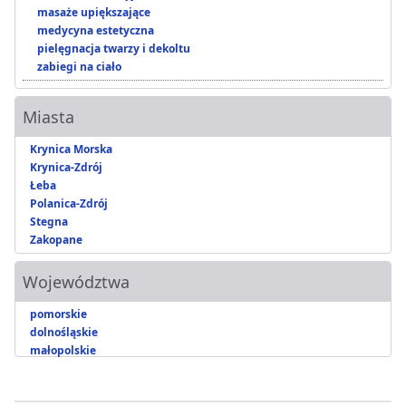
masaże upiększające
medycyna estetyczna
pielęgnacja twarzy i dekoltu
zabiegi na ciało
Miasta
Krynica Morska
Krynica-Zdrój
Łeba
Polanica-Zdrój
Stegna
Zakopane
Województwa
pomorskie
dolnośląskie
małopolskie