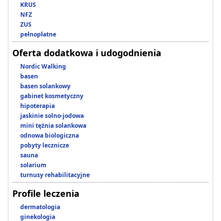
KRUS
NFZ
ZUS
pełnopłatne
Oferta dodatkowa i udogodnienia
Nordic Walking
basen
basen solankowy
gabinet kosmetyczny
hipoterapia
jaskinie solno-jodowa
mini tężnia solankowa
odnowa biologiczna
pobyty lecznicze
sauna
solarium
turnusy rehabilitacyjne
Profile leczenia
dermatologia
ginekologia