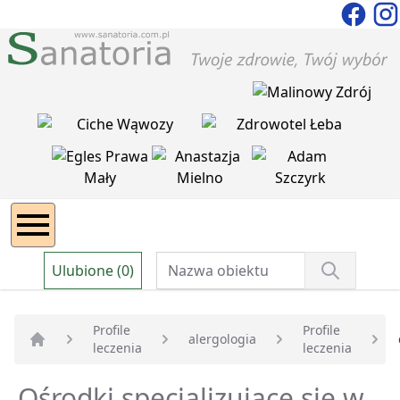
Ulubione (0)
Profile
Profile
alergologia
leczenia
leczenia
Strona główna
Ośrodki specjalizujące się w