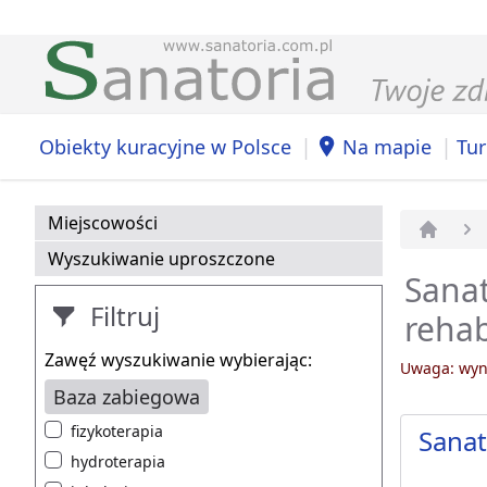
|
|
Obiekty kuracyjne w Polsce
Na mapie
Tur
Miejscowości
Strona 
Wyszukiwanie uproszczone
Sanat
Filtruj
rehab
Zawęź wyszukiwanie wybierając:
Uwaga: wyni
Baza zabiegowa
fizykoterapia
Sana
hydroterapia