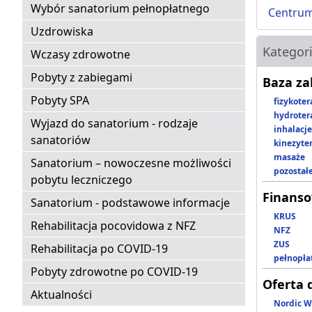
Wybór sanatorium pełnopłatnego
Centrum
Uzdrowiska
Kategor
Wczasy zdrowotne
Pobyty z zabiegami
Baza z
Pobyty SPA
fizykoter
hydroter
Wyjazd do sanatorium - rodzaje
inhalacje
sanatoriów
kinezyte
masaże
Sanatorium – nowoczesne możliwości
pozostał
pobytu leczniczego
Finans
Sanatorium - podstawowe informacje
KRUS
Rehabilitacja pocovidowa z NFZ
NFZ
ZUS
Rehabilitacja po COVID-19
pełnopła
Pobyty zdrowotne po COVID-19
Oferta 
Aktualności
Nordic W