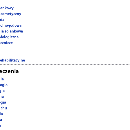
lankowy
kosmetyczny
pia
 solno-jodowa
nia solankowa
iologiczna
ecznicze
rehabilitacyjne
leczenia
gia
ogia
gia
gia
ogia
uchu
ia
ka
a