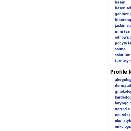
basen
basen so
gabinet 
hipotera
jaskinie
mini tęż
odnowa b
pobyty l
sauna
solarium
turnusy 
Profile 
alergolo
dermatol
ginekolo
kardiolo
laryngol
narząd r
neurolog
okulisty
onkologi