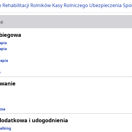
 Rehabilitacji Rolników Kasy Rolniczego Ubezpieczenia Spo
ie
abiegowa
apia
apia
rapia
e
owanie
tne
dodatkowa i udogodnienia
alking