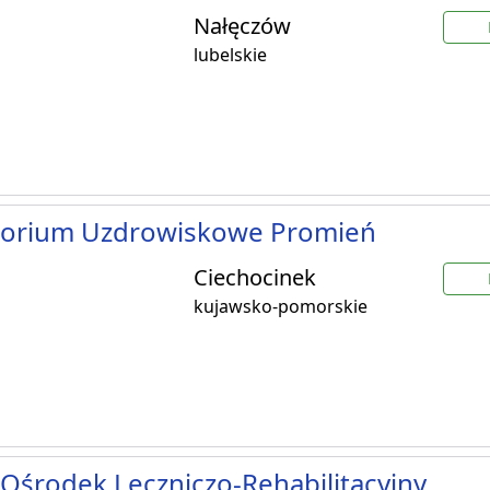
Nałęczów
lubelskie
torium Uzdrowiskowe Promień
Ciechocinek
kujawsko-pomorskie
Ośrodek Leczniczo-Rehabilitacyjny