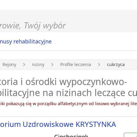
nusy rehabilitacyjne
Rejony
niziny
Profile leczenia
cukrzyca
główna
oria i ośrodki wypoczynkowo-
ilitacyjne na nizinach leczące c
ki pokazują się w porządku alfabetycznym od losowo wybranej lite
torium Uzdrowiskowe KRYSTYNKA
Ciechocinek