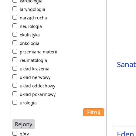
kardiologia
laryngologia
narząd ruchu
neurologia
okulistyka
onkologia
przemiana materii
reumatologia
Sana
układ krążenia
układ nerwowy
układ oddechowy
układ pokarmowy
urologia
Rejony
Eden 
góry