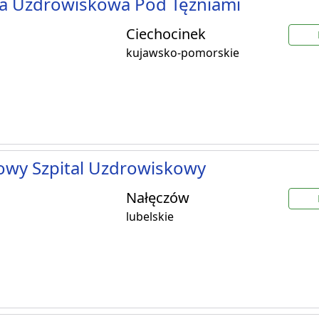
ka Uzdrowiskowa Pod Tężniami
Ciechocinek
kujawsko-pomorskie
owy Szpital Uzdrowiskowy
Nałęczów
lubelskie