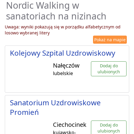
Nordic Walking w
sanatoriach na nizinach
Uwaga: wyniki pokazują się w porządku alfabetycznym od
losowo wybranej litery
Pokaż na mapie
Kolejowy Szpital Uzdrowiskowy
Nałęczów
Dodaj do
ulubionych
lubelskie
Sanatorium Uzdrowiskowe
Promień
Ciechocinek
Dodaj do
ulubionych
kujawsko-