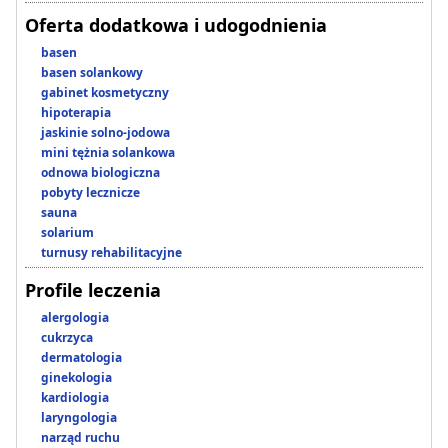
Oferta dodatkowa i udogodnienia
basen
basen solankowy
gabinet kosmetyczny
hipoterapia
jaskinie solno-jodowa
mini tężnia solankowa
odnowa biologiczna
pobyty lecznicze
sauna
solarium
turnusy rehabilitacyjne
Profile leczenia
alergologia
cukrzyca
dermatologia
ginekologia
kardiologia
laryngologia
narząd ruchu