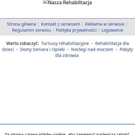
Strona główna
|
Kontakt z serwisem
|
Reklama w serwisie
|
Regulamin serwisu
|
Polityka prywatności
|
Logowanie
Warto zobaczyć:
Turnusy rehabilitacyjne
-
Rehabilitacja dla
dzieci
-
Domy Seniora i Opieki
-
Noclegi nad morzem
-
Pobyty
dla zdrowia
Ta strona używa plików cookie, aby zapewnić najlepszą jakość