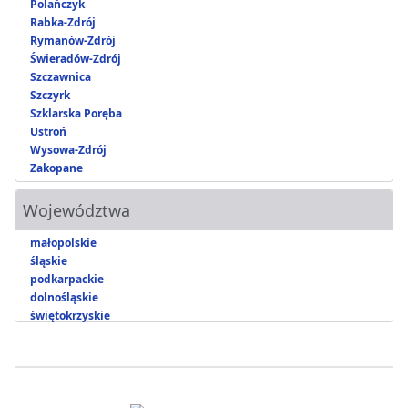
Polańczyk
Rabka-Zdrój
Rymanów-Zdrój
Świeradów-Zdrój
Szczawnica
Szczyrk
Szklarska Poręba
Ustroń
Wysowa-Zdrój
Zakopane
Województwa
małopolskie
śląskie
podkarpackie
dolnośląskie
świętokrzyskie