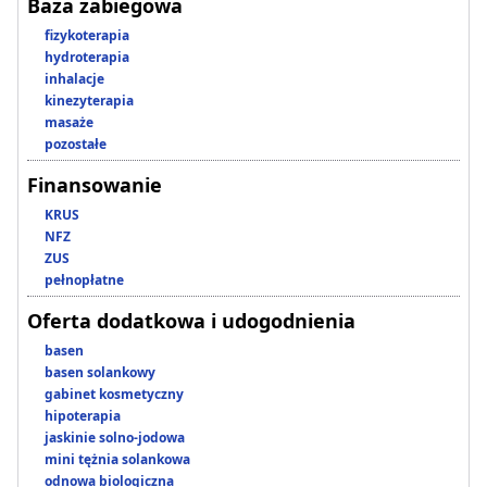
Baza zabiegowa
fizykoterapia
hydroterapia
inhalacje
kinezyterapia
masaże
pozostałe
Finansowanie
KRUS
NFZ
ZUS
pełnopłatne
Oferta dodatkowa i udogodnienia
basen
basen solankowy
gabinet kosmetyczny
hipoterapia
jaskinie solno-jodowa
mini tężnia solankowa
odnowa biologiczna