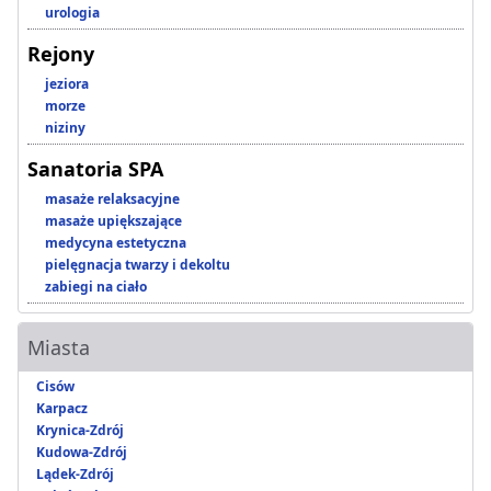
urologia
Rejony
jeziora
morze
niziny
Sanatoria SPA
masaże relaksacyjne
masaże upiększające
medycyna estetyczna
pielęgnacja twarzy i dekoltu
zabiegi na ciało
Miasta
Cisów
Karpacz
Krynica-Zdrój
Kudowa-Zdrój
Lądek-Zdrój