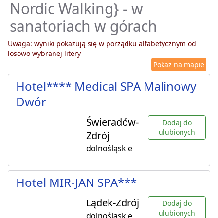
Nordic Walking} - w
sanatoriach w górach
Uwaga: wyniki pokazują się w porządku alfabetycznym od
losowo wybranej litery
Pokaż na mapie
Hotel**** Medical SPA Malinowy
Dwór
Świeradów-
Dodaj do
ulubionych
Zdrój
dolnośląskie
Hotel MIR-JAN SPA***
Lądek-Zdrój
Dodaj do
ulubionych
dolnośląskie