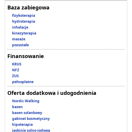
Baza zabiegowa
fizykoterapia
hydroterapia
inhalacje
kinezyterapia
masaże
pozostałe
Finansowanie
KRUS
NFZ
ZUS
pełnopłatne
Oferta dodatkowa i udogodnienia
Nordic Walking
basen
basen solankowy
gabinet kosmetyczny
hipoterapia
jaskinie solno-jodowa