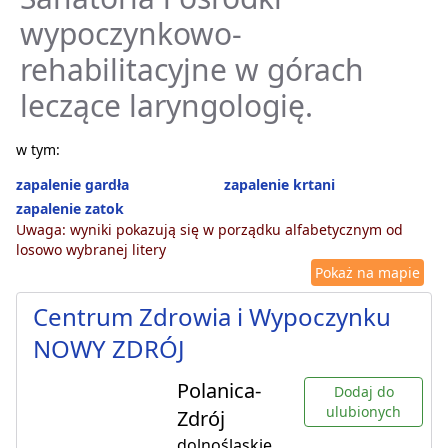
wypoczynkowo-
rehabilitacyjne w górach
leczące laryngologię.
w tym:
zapalenie gardła
zapalenie krtani
zapalenie zatok
Uwaga: wyniki pokazują się w porządku alfabetycznym od
losowo wybranej litery
Pokaż na mapie
Centrum Zdrowia i Wypoczynku
NOWY ZDRÓJ
Polanica-
Dodaj do
ulubionych
Zdrój
dolnośląskie