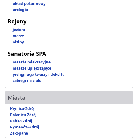
układ pokarmowy
urologia
Rejony
jeziora
morze
niziny
Sanatoria SPA
masaże relaksacyjne
masaże upiększające
pielęgnacja twarzy i dekoltu
zabiegi na ciało
Miasta
Krynica-Zdrój
Polanica-Zdrój
Rabka-Zdrój
Rymanów-Zdrój
Zakopane