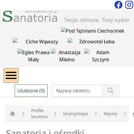
Ulubione (0)
Profile
laryngologia
Rejony
leczenia
Strona główna
Sanatoria i ośrodki