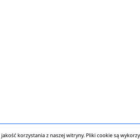
t z serwisem
|
Reklama w serwisie
|
Regulamin serwisu
|
Polityka
jakość korzystania z naszej witryny. Pliki cookie są wykor