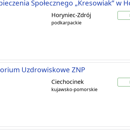
ieczenia Społecznego „Kresowiak” w H
Horyniec-Zdrój
podkarpackie
torium Uzdrowiskowe ZNP
Ciechocinek
kujawsko-pomorskie