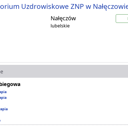
torium Uzdrowiskowe ZNP w Nałęczowi
Nałęczów
lubelskie
ie
abiegowa
apia
apia
rapia
e