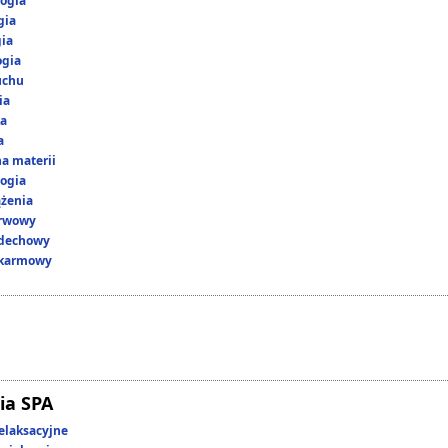
ogia
gia
gia
ogia
uchu
ia
ka
a
a materii
ogia
ążenia
erwowy
ddechowy
okarmowy
ia SPA
elaksacyjne