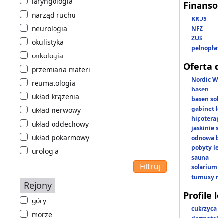
laryngologia
Finans
narząd ruchu
KRUS
neurologia
NFZ
ZUS
okulistyka
pełnopła
onkologia
Oferta 
przemiana materii
Nordic W
reumatologia
basen
układ krążenia
basen so
gabinet 
układ nerwowy
hipotera
układ oddechowy
jaskinie
układ pokarmowy
odnowa b
pobyty l
urologia
sauna
solarium
turnusy 
Rejony
Profile 
góry
cukrzyca
morze