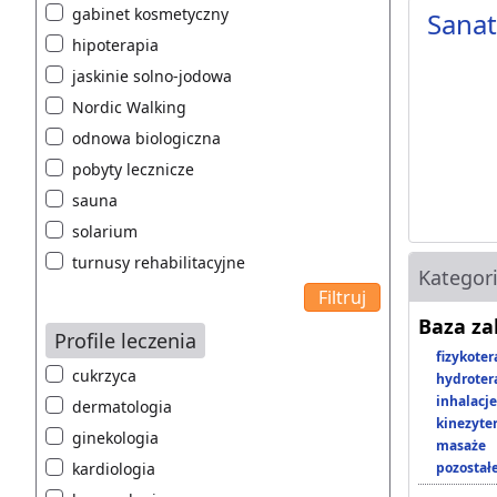
gabinet kosmetyczny
Sana
hipoterapia
jaskinie solno-jodowa
Nordic Walking
odnowa biologiczna
pobyty lecznicze
sauna
solarium
turnusy rehabilitacyjne
Kategor
Baza z
Profile leczenia
fizykoter
cukrzyca
hydroter
inhalacje
dermatologia
kinezyte
ginekologia
masaże
kardiologia
pozostał