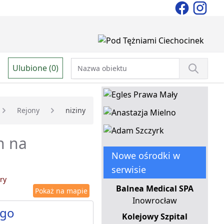
Ulubione (0)
Rejony
niziny
h na
Nowe ośrodki w
serwisie
ry
Balnea Medical SPA
Pokaż na mapie
Inowrocław
ego
Kolejowy Szpital