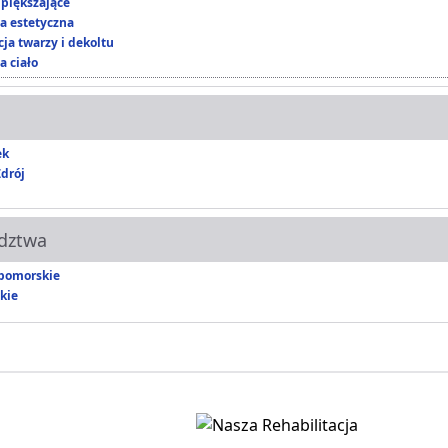
piększające
 estetyczna
ja twarzy i dekoltu
a ciało
ek
drój
dztwa
pomorskie
kie