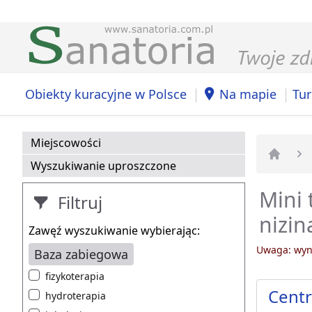
|
|
Obiekty kuracyjne w Polsce
Na mapie
Tur
Miejscowości
Wyszukiwanie uproszczone
Strona 
Mini 
Filtruj
nizin
Zawęź wyszukiwanie wybierając:
Uwaga: wyni
Baza zabiegowa
fizykoterapia
Centr
hydroterapia