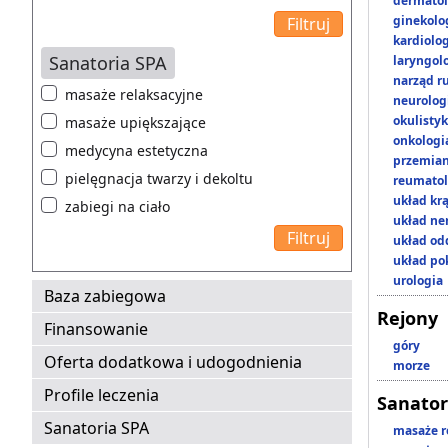
dermatol
ginekolo
kardiolo
Sanatoria SPA
laryngol
narząd r
masaże relaksacyjne
neurolog
okulisty
masaże upiększające
onkologi
medycyna estetyczna
przemian
pielęgnacja twarzy i dekoltu
reumatol
układ kr
zabiegi na ciało
układ n
układ o
układ p
urologia
Baza zabiegowa
Rejony
Finansowanie
góry
Oferta dodatkowa i udogodnienia
morze
Profile leczenia
Sanator
Sanatoria SPA
masaże r