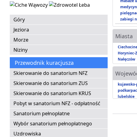
masaże u
medycyna
pielęgnac
Góry
zabiegi n
Jeziora
Miasta
Morze
Ciechocin
Niziny
Horyniec-Z
Nałęczów
Przewodnik kuracjusza
Skierowanie do sanatorium NFZ
Wojewó
Skierowanie do sanatorium ZUS
kujawsko-
podkarpac
Skierowanie do sanatorium KRUS
lubelskie
Pobyt w sanatorium NFZ - odpłatność
Sanatorium pełnopłatne
Wybór sanatorium pełnopłatnego
Uzdrowiska