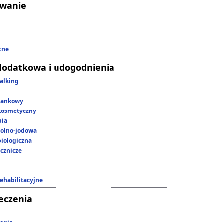
owanie
tne
dodatkowa i udogodnienia
alking
lankowy
kosmetyczny
pia
 solno-jodowa
iologiczna
ecznicze
rehabilitacyjne
leczenia