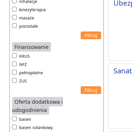
Ubezp
inhalacje
kinezyterapia
masaże
pozostałe
Finansowanie
KRUS
NFZ
Sana
pełnopłatne
ZUS
Oferta dodatkowa i
udogodnienia
basen
basen solankowy